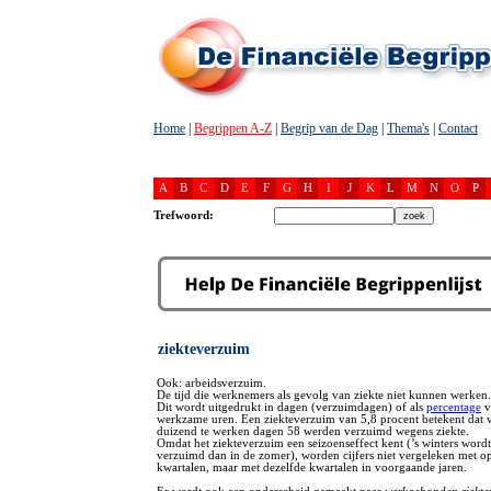
Home
|
Begrippen A-Z
|
Begrip van de Dag
|
Thema's
|
Contact
A
B
C
D
E
F
G
H
I
J
K
L
M
N
O
P
Trefwoord:
ziekteverzuim
Ook: arbeidsverzuim.
De tijd die werknemers als gevolg van ziekte niet kunnen werken.
Dit wordt uitgedrukt in dagen (verzuimdagen) of als
percentage
v
werkzame uren. Een ziekteverzuim van 5,8 procent betekent dat 
duizend te werken dagen 58 werden verzuimd wegens ziekte.
Omdat het ziekteverzuim een seizoenseffect kent (’s winters word
verzuimd dan in de zomer), worden cijfers niet vergeleken met 
kwartalen, maar met dezelfde kwartalen in voorgaande jaren.