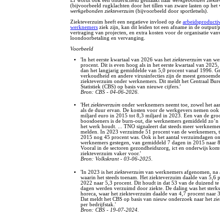
Er wordt ook een onderscheid gemaakt naar
werkgebonden ziekte
(bijvoorbeeld rugklachten door het tillen van zware lasten op het
werkgebonden ziekteverzuim
(bijvoorbeeld door sportletsels).
Ziekteverzuim heeft een negatieve invloed op de
arbeidsproductiv
werknemers
ziek zijn, kan dit leiden tot een afname in de output/
vertraging van projecten, en extra kosten voor de organisatie va
loondoorbetaling en vervanging.
Voorbeeld
'In het eerste kwartaal van 2026 was het
ziekteverzuim
van we
procent. Dit is even hoog als in het eerste kwartaal van 2025
dan het langjarig gemiddelde van 5,0 procent vanaf 1996. Gr
verkoudheid en andere virusinfecties zijn de meest genoemd
ziekteverzuim onder werknemers. Dit meldt het Centraal Bur
Statistiek (CBS) op basis van nieuwe cijfers.'
Bron: CBS - 04-06-2026.
'Het
ziekteverzuim
onder werknemers neemt toe, zowel het aan
als de duur ervan. De kosten voor de werkgevers nemen ook 
miljard euro in 2015 tot 8,3 miljard in 2023. Een van de groo
boosdoeners is de burn-out, die werknemers gemiddeld zo’n
het werk houdt. ... TNO signaleert dat steeds meer werknemer
melden. In 2023 verzuimde 51 procent van de werknemers, te
2015 nog 45 procent was. Ook is het aantal verzuimdagen o
werknemers gestegen, van gemiddeld 7 dagen in 2015 naar 8
Vooral in de sectoren gezondheidszorg, ict en onderwijs kom
ziekteverzuim vaker voor.'
Bron: Volkskrant - 03-06-2025.
'In 2023 is het
ziekteverzuim
van werknemers afgenomen, na a
waarin het steeds toenam. Het ziekteverzuim daalde van 5,6 p
2022 naar 5,3 procent. Dit houdt in dat 53 van de duizend t
dagen werden verzuimd door ziekte. De daling was het sterks
horeca, waar het ziekteverzuim daalde van 4,7 procent naar 3
Dat meldt het CBS op basis van nieuw onderzoek naar het
zi
per bedrijfstak.'
Bron: CBS - 19-07-2024.