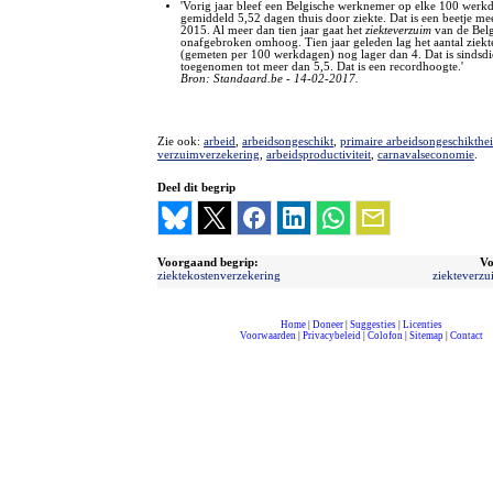
'Vorig jaar bleef een Belgische werknemer op elke 100 werk
gemiddeld 5,52 dagen thuis door ziekte. Dat is een beetje me
2015. Al meer dan tien jaar gaat het
ziekteverzuim
van de Bel
onafgebroken omhoog. Tien jaar geleden lag het aantal ziek
(gemeten per 100 werkdagen) nog lager dan 4. Dat is sindsd
toegenomen tot meer dan 5,5. Dat is een recordhoogte.'
Bron: Standaard.be - 14-02-2017.
Zie ook:
arbeid
,
arbeidsongeschikt
,
primaire arbeidsongeschikthe
verzuimverzekering
,
arbeidsproductiviteit
,
carnavalseconomie
.
Deel dit begrip
Voorgaand begrip:
Vo
ziektekostenverzekering
ziekteverzu
Home
|
Doneer
|
Suggesties
|
Licenties
Voorwaarden
|
Privacybeleid
|
Colofon
|
Sitemap
|
Contact
compleet