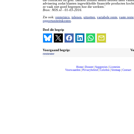
die contracten nu geld. Banken zouden steken hebben laten vallen
advisering zodat klanten ingewikkelde financiële producten koch
ze vaak niet goed begrepen hoe die werkten.'
Bron: NOS.nl - 01-03-2016.
Zie ook:
renterisico
,
inlenen
,
uitzetten
,
variabele rente
,
vaste rente
opportuniteitskosten
.
Deel dit begrip
Voorgaand begrip:
Vo
rentester
Home
|
Doneer
|
Suggesties
|
Licenties
Voorwaarden
|
Privacybeleid
|
Colofon
|
Sitemap
|
Contact
compleet