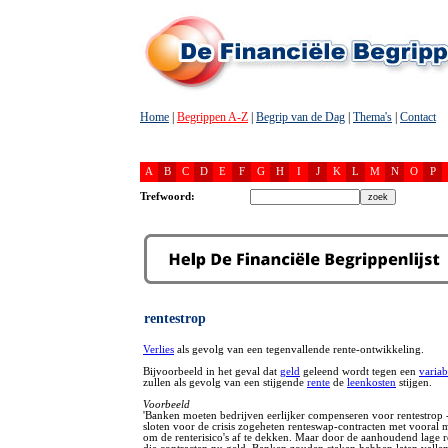
Home
|
Begrippen A-Z
|
Begrip van de Dag
|
Thema's
|
Contact
A
B
C
D
E
F
G
H
I
J
K
L
M
N
O
P
Trefwoord:
rentestrop
Verlies
als gevolg van een tegenvallende rente-ontwikkeling.
Bijvoorbeeld in het geval dat
geld
geleend wordt tegen een
variab
zullen als gevolg van een stijgende
rente
de
leenkosten
stijgen.
Voorbeeld
'Banken moeten bedrijven eerlijker compenseren voor rentestrop -
sloten voor de crisis zogeheten renteswap-contracten met vooral
om de renterisico's af te dekken. Maar door de aanhoudend lage r