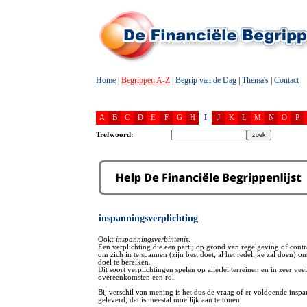
Home
|
Begrippen A-Z
|
Begrip van de Dag
|
Thema's
|
Contact
A
B
C
D
E
F
G
H
I
J
K
L
M
N
O
P
Trefwoord:
inspanningsverplichting
Ook:
inspanningsverbintenis
.
Een verplichting die een partij op grond van regelgeving of contr
om zich in te spannen (zijn best doet, al het redelijke zal doen) 
doel te bereiken.
Dit soort verplichtingen spelen op allerlei terreinen en in zeer veel
overeenkomsten een rol.
Bij verschil van mening is het dus de vraag of er voldoende inspa
geleverd; dat is meestal moeilijk aan te tonen.