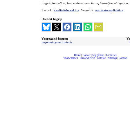
Engels:
best effort, best endeavours-clause, best-effort obligation
.
Zie ook:
kwaliteitsbewaking
. Vergelijk:
resultaatsverplichting
.
Deel dit begrip
Voorgaand begrip:
Vo
inspanningsverbintenis
Home
|
Doneer
|
Suggesties
|
Licenties
Voorwaarden
|
Privacybeleid
|
Colofon
|
Sitemap
|
Contact
compleet