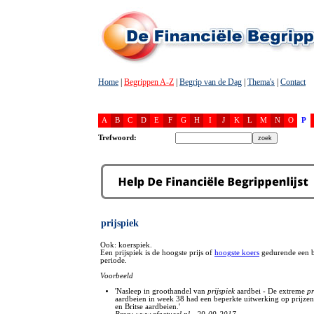
Home
|
Begrippen A-Z
|
Begrip van de Dag
|
Thema's
|
Contact
A
B
C
D
E
F
G
H
I
J
K
L
M
N
O
P
Trefwoord:
prijspiek
Ook: koerspiek.
Een prijspiek is de hoogste prijs of
hoogste koers
gedurende een 
periode.
Voorbeeld
'Nasleep in groothandel van
prijspiek
aardbei - De extreme
pr
aardbeien in week 38 had een beperkte uitwerking op prijzen
en Britse aardbeien.'