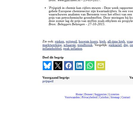
Bron: www.gfactueel.nl - 29-09-2017.
'
Prijspiek
in chemie kan cijfers stuwen - Deze week rapporteer
gehele Europese chemiesector zijn kwartaalcijfers. In een voo
waarschuwen analisten van Bernstein voor het effect van een 
prijs van petrochemische grondstoffen. Door storingen bij kra
deze zomer lag de prijs van stoffen zoals ethyleen en propyle
Bron: Beleggers Belangen - 27-10-2015.
Zie ook:
pieken
,
prijspeil
,
hoogste koers
,
high
,
all-time high
,
vraa
marktwerking
,
schaarste
,
trendbreuk
. Vergelijk:
piektarief
,
dip
,
re
inflatiehobbel
,
peak inflation
.
Deel dit begrip
Voorgaand begrip:
Vo
prijspeil
Home
|
Doneer
|
Suggesties
|
Licenties
Voorwaarden
|
Privacybeleid
|
Colofon
|
Sitemap
|
Contact
compleet