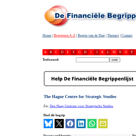
Home
|
Begrippen A-Z
|
Begrip van de Dag
|
Thema's
|
Contact
A
B
C
D
E
F
G
H
I
J
K
L
M
N
O
P
Trefwoord:
The Hague Centre for Strategic Studies
Zie:
Den Haag Centrum voor Strategische Studies
.
Deel dit begrip
Voorgaand begrip:
Vo