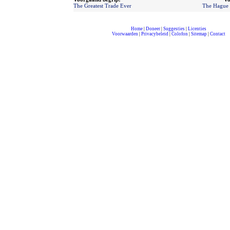
The Greatest Trade Ever
The Hague 
Home
|
Doneer
|
Suggesties
|
Licenties
Voorwaarden
|
Privacybeleid
|
Colofon
|
Sitemap
|
Contact
compleet