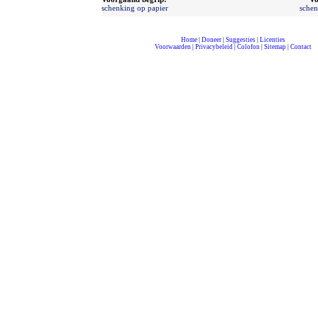
schenking op papier
schen
Home
|
Doneer
|
Suggesties
|
Licenties
Voorwaarden
|
Privacybeleid
|
Colofon
|
Sitemap
|
Contact
compleet