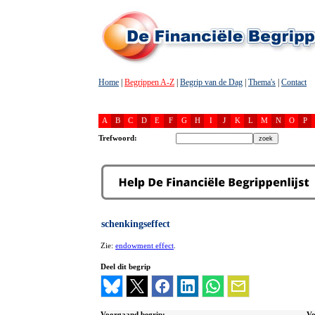
Home
|
Begrippen A-Z
|
Begrip van de Dag
|
Thema's
|
Contact
A
B
C
D
E
F
G
H
I
J
K
L
M
N
O
P
Trefwoord:
schenkingseffect
Zie:
endowment effect
.
Deel dit begrip
Voorgaand begrip:
Vo