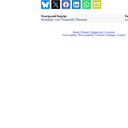
Voorgaand begrip:
Vo
Actieplan voor Financiële Diensten
ac
Home
|
Doneer
|
Suggesties
|
Licenties
Voorwaarden
|
Privacybeleid
|
Colofon
|
Sitemap
|
Contact
compleet