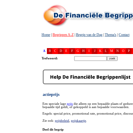
Home
|
Begrippen A-Z
|
Begrip van de Dag
|
Thema's
|
Contact
A
B
C
D
E
F
G
H
I
J
K
L
M
N
O
P
Trefwoord:
actieprijs
Een speciale lage
prijs
die alleen op een bepaalde plaats of gedur
bepaalde tijd geldt, of gekoppeld is aan bepaalde voorwaarden.
Engels: special price, promotional rate, promotional price, discoun
Zie ook:
prijsbeleid
,
prijskaartje
.
Deel dit begrip