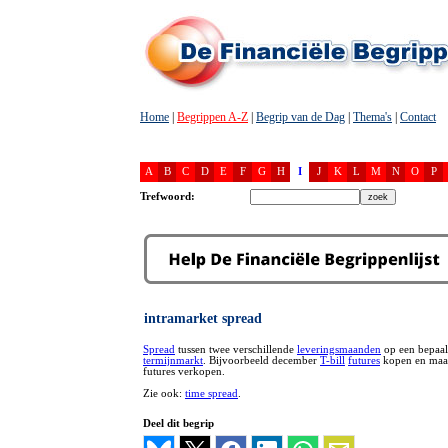
Home
|
Begrippen A-Z
|
Begrip van de Dag
|
Thema's
|
Contact
A
B
C
D
E
F
G
H
I
J
K
L
M
N
O
P
Trefwoord:
intramarket spread
Spread
tussen twee verschillende
leveringsmaanden
op een bepaa
termijnmarkt
. Bijvoorbeeld december
T-bill
futures
kopen en maar
futures verkopen.
Zie ook:
time spread
.
Deel dit begrip