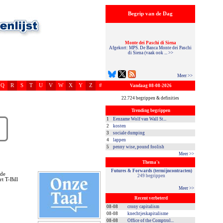
Begrip van de Dag
Monte dei Paschi di Siena
Afgekort: MPS. De Banca Monte dei Paschi
di Siena (vaak ook ... >>
Meer >>
Q
R
S
T
U
V
W
X
Y
Z
#
Vandaag 08-08-2026
22.724 begrippen & definities
Trending begrippen
1
Eenzame Wolf van Wall St...
2
kosten
3
sociale dumping
4
lappen
5
penny wise, pound foolish
Meer >>
Thema's
Futures & Forwards (termijncontracten)
lde
249 begrippen
t T-Bill
Meer >>
Recent verbeterd
08-08
crony capitalism
08-08
knechtjeskapitalisme
08-08
Office of the Comptrol...