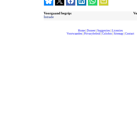
Voorgaand begrip:
Vo
Intrade
Home
|
Doneer
|
Suggesties
|
Licenties
Voorwaarden
|
Privacybeleid
|
Colofon
|
Sitemap
|
Contact
compleet