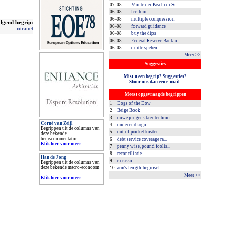
07-08
Monte dei Paschi di Si...
06-08
leefloon
06-08
multiple compression
lgend begrip:
06-08
forward guidance
intranet
06-08
buy the dips
06-08
Federal Reserve Bank o...
06-08
quitte spelen
Meer >>
Suggesties
Mist u een begrip? Suggesties?
Stuur ons dan een e-mail.
Meest opgevraagde begrippen
1
Dogs of the Dow
2
Beige Book
3
ouwe jongens krentenbroo...
Corné van Zeijl
4
onder embargo
Begrippen uit de columns van
5
out-of-pocket kosten
deze bekende
beurscommentator ...
6
debt service coverage ra...
Klik hier voor meer
7
penny wise, pound foolis...
8
reconciliatie
Han de Jong
9
excasso
Begrippen uit de columns van
deze bekende macro-econoom
10
arm's length-beginsel
...
Meer >>
Klik hier voor meer