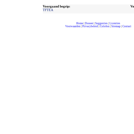
Voorgaand begrip:
Vo
TFTEA
Home
|
Doneer
|
Suggesties
|
Licenties
Voorwaarden
|
Privacybeleid
|
Colofon
|
Sitemap
|
Contact
compleet