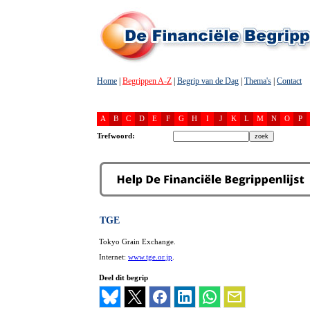
Home
|
Begrippen A-Z
|
Begrip van de Dag
|
Thema's
|
Contact
A
B
C
D
E
F
G
H
I
J
K
L
M
N
O
P
Trefwoord:
TGE
Tokyo Grain Exchange.
Internet:
www.tge.or.jp
.
Deel dit begrip