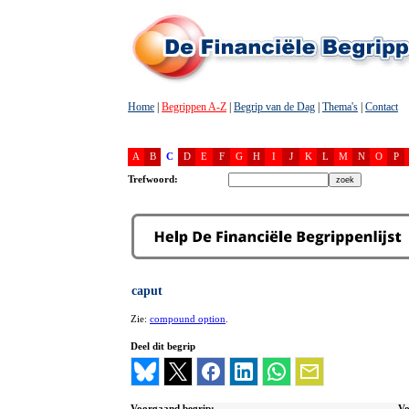
Home
|
Begrippen A-Z
|
Begrip van de Dag
|
Thema's
|
Contact
A
B
C
D
E
F
G
H
I
J
K
L
M
N
O
P
Trefwoord:
caput
Zie:
compound option
.
Deel dit begrip
Voorgaand begrip:
Vo