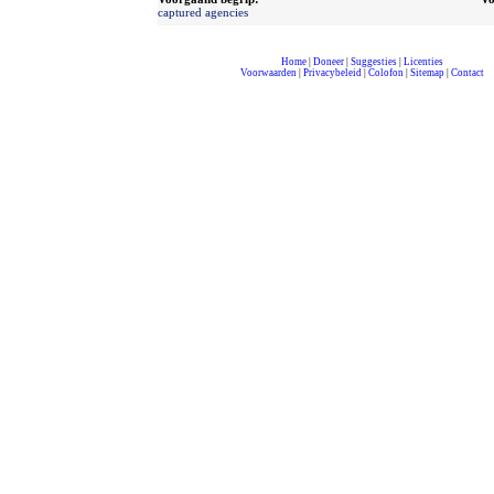
captured agencies
Home
|
Doneer
|
Suggesties
|
Licenties
Voorwaarden
|
Privacybeleid
|
Colofon
|
Sitemap
|
Contact
compleet