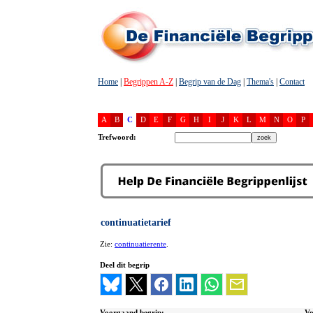
Home
|
Begrippen A-Z
|
Begrip van de Dag
|
Thema's
|
Contact
A
B
C
D
E
F
G
H
I
J
K
L
M
N
O
P
Trefwoord:
continuatietarief
Zie:
continuatierente
.
Deel dit begrip
Voorgaand begrip:
Vo