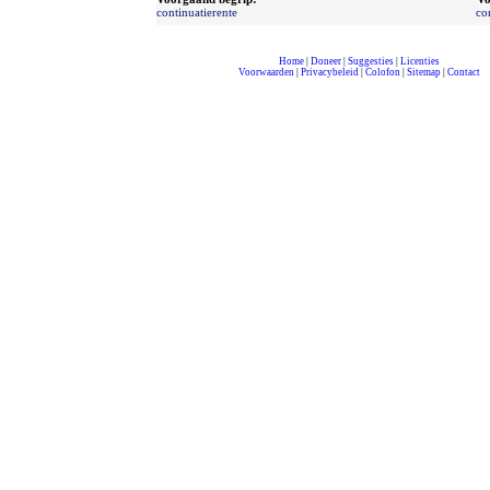
continuatierente
co
Home
|
Doneer
|
Suggesties
|
Licenties
Voorwaarden
|
Privacybeleid
|
Colofon
|
Sitemap
|
Contact
compleet