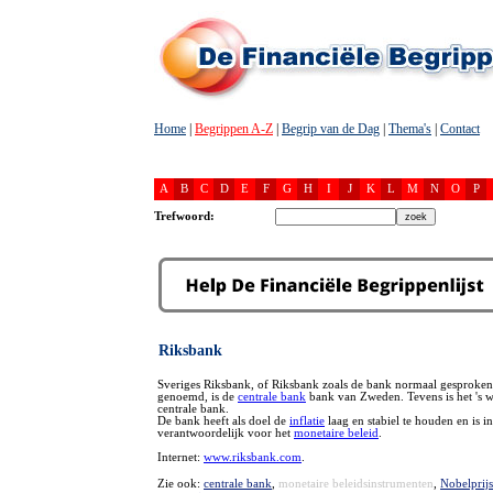
Home
|
Begrippen A-Z
|
Begrip van de Dag
|
Thema's
|
Contact
A
B
C
D
E
F
G
H
I
J
K
L
M
N
O
P
Trefwoord:
Riksbank
Sveriges Riksbank, of Riksbank zoals de bank normaal gesproke
genoemd, is de
centrale bank
bank van Zweden. Tevens is het 's w
centrale bank.
De bank heeft als doel de
inflatie
laag en stabiel te houden en is 
verantwoordelijk voor het
monetaire beleid
.
Internet:
www.riksbank.com
.
Zie ook:
centrale bank
,
monetaire beleidsinstrumenten
,
Nobelprij