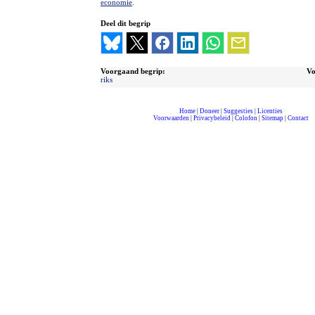
economie
.
Deel dit begrip
Voorgaand begrip:
Vo
riks
Home
|
Doneer
|
Suggesties
|
Licenties
Voorwaarden
|
Privacybeleid
|
Colofon
|
Sitemap
|
Contact
compleet