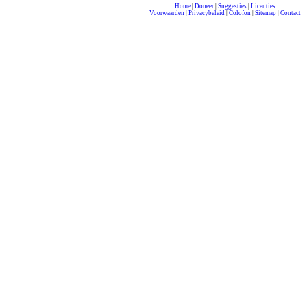
Home
|
Doneer
|
Suggesties
|
Licenties
Voorwaarden
|
Privacybeleid
|
Colofon
|
Sitemap
|
Contact
compleet