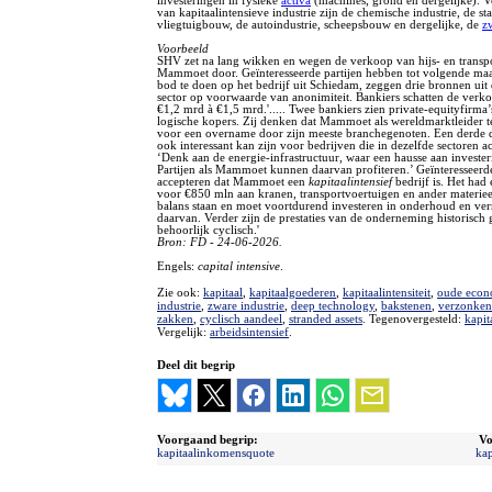
investeringen in fysieke
activa
(machines, grond en dergelijke). 
van kapitaalintensieve industrie zijn de chemische industrie, de sta
vliegtuigbouw, de autoindustrie, scheepsbouw en dergelijke, de
z
Voorbeeld
SHV zet na lang wikken en wegen de verkoop van hijs- en transpo
Mammoet door. Geïnteresseerde partijen hebben tot volgende m
bod te doen op het bedrijf uit Schiedam, zeggen drie bronnen uit 
sector op voorwaarde van anonimiteit. Bankiers schatten de verko
€1,2 mrd à €1,5 mrd.'..... Twee bankiers zien private-equityfirma’
logische kopers. Zij denken dat Mammoet als wereldmarktleider te
voor een overname door zijn meeste branchegenoten. Een derde d
ook interessant kan zijn voor bedrijven die in dezelfde sectoren act
‘Denk aan de energie-infrastructuur, waar een hausse aan invester
Partijen als Mammoet kunnen daarvan profiteren.’ Geïnteresseer
accepteren dat Mammoet een
kapitaalintensief
bedrijf is. Het had
voor €850 mln aan kranen, transportvoertuigen en ander materiee
balans staan en moet voortdurend investeren in onderhoud en ve
daarvan. Verder zijn de prestaties van de onderneming historisch 
behoorlijk cyclisch.'
Bron: FD - 24-06-2026.
Engels:
capital intensive
.
Zie ook:
kapitaal
,
kapitaalgoederen
,
kapitaalintensiteit
,
oude econ
industrie
,
zware industrie
,
deep technology
,
bakstenen
,
verzonken
zakken
,
cyclisch aandeel
,
stranded assets
. Tegenovergesteld:
kapit
Vergelijk:
arbeidsintensief
.
Deel dit begrip
Voorgaand begrip:
Vo
kapitaalinkomensquote
kap