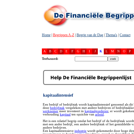
Home
|
Begrippen A-Z
|
Begrip van de Dag
|
Thema's
|
Contact
A
B
C
D
E
F
G
H
I
J
K
L
M
N
O
P
Trefwoord:
kapitaalintensief
Een bedrijf of bedrijfstak wordt kapitaalintensief genoemd als dit 
deze
bedrijfstak
vergeleken met andere bedrijven of bedrijfstakke
werknemer
meer investeert in
kapitaalgoederen
; er wordt gekeken
verhouding
kapitaal
ten opzichte van
arbeid
.
Het is een relatief begrip omdat het bedrijf of de bedrijfstak word
met een ander bedrijf, een andere bedrijfstak of het gemiddelde va
andere bedrijven.
Een kapitaalintensieve
industrie
wordt gekenmerkt door hoge dire