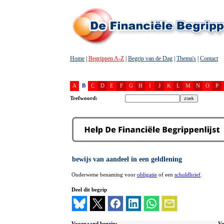
Home
|
Begrippen A-Z
|
Begrip van de Dag
|
Thema's
|
Contact
A
B
C
D
E
F
G
H
I
J
K
L
M
N
O
P
Trefwoord:
bewijs van aandeel in een geldlening
Ouderwetse benaming voor
obligatie
of een
schuldbrief
.
Deel dit begrip
Voorgaand begrip:
Vo