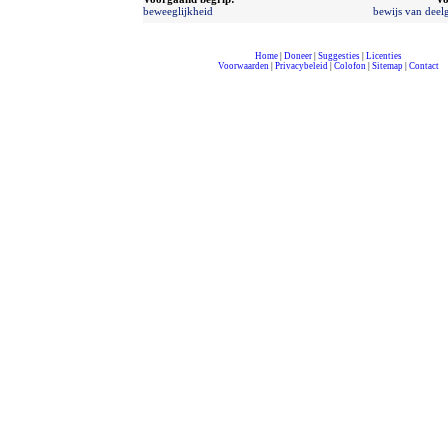
beweeglijkheid
bewijs van deel
Home
|
Doneer
|
Suggesties
|
Licenties
Voorwaarden
|
Privacybeleid
|
Colofon
|
Sitemap
|
Contact
compleet