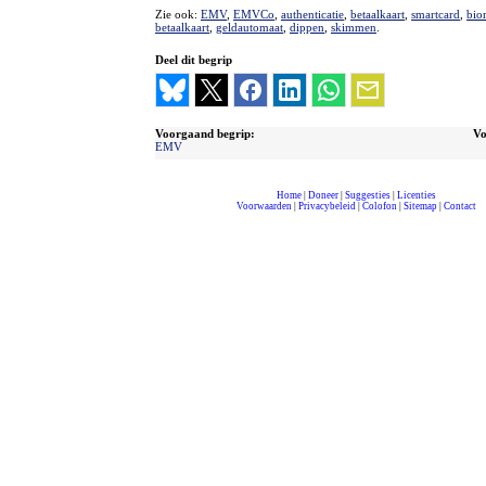
Zie ook:
EMV
,
EMVCo
,
authenticatie
,
betaalkaart
,
smartcard
,
bio
betaalkaart
,
geldautomaat
,
dippen
,
skimmen
.
Deel dit begrip
Voorgaand begrip:
Vo
EMV
Home
|
Doneer
|
Suggesties
|
Licenties
Voorwaarden
|
Privacybeleid
|
Colofon
|
Sitemap
|
Contact
compleet