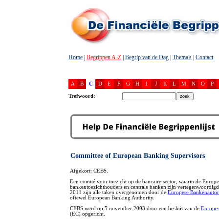
Home
|
Begrippen A-Z
|
Begrip van de Dag
|
Thema's
|
Contact
A
B
C
D
E
F
G
H
I
J
K
L
M
N
O
P
Trefwoord:
Committee of European Banking Supervisors
Afgekort: CEBS.
Een comité voor toezicht op de bancaire sector, waarin de Europe
bankentoezichthouders en centrale banken zijn vertegenwoordigd.
2011 zijn alle taken overgenomen door de
Europese Bankenautori
oftewel European Banking Authority.
CEBS werd op 5 november 2003 door een besluit van de
Europe
(EC) opgericht.