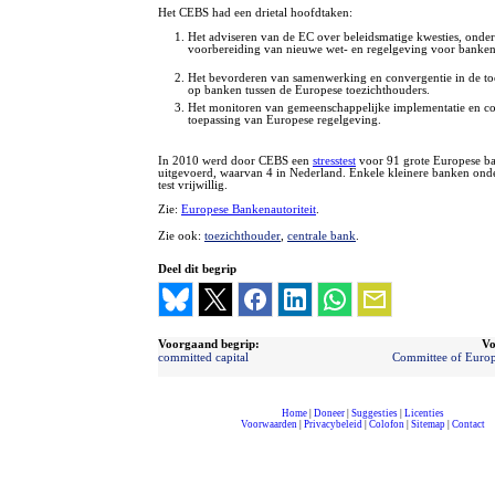
Het CEBS had een drietal hoofdtaken:
Het adviseren van de EC over beleidsmatige kwesties, onder
voorbereiding van nieuwe wet- en regelgeving voor banken
Het bevorderen van samenwerking en convergentie in de toe
op banken tussen de Europese toezichthouders.
Het monitoren van gemeenschappelijke implementatie en co
toepassing van Europese regelgeving.
In 2010 werd door CEBS een
stresstest
voor 91 grote Europese b
uitgevoerd, waarvan 4 in Nederland. Enkele kleinere banken ond
test vrijwillig.
Zie:
Europese Bankenautoriteit
.
Zie ook:
toezichthouder
,
centrale bank
.
Deel dit begrip
Voorgaand begrip:
Vo
committed capital
Committee of Europ
Home
|
Doneer
|
Suggesties
|
Licenties
Voorwaarden
|
Privacybeleid
|
Colofon
|
Sitemap
|
Contact
compleet