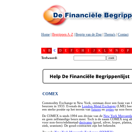
Home
|
Begrippen A-Z
|
Begrip van de Dag
|
Thema's
|
Contact
A
B
C
D
E
F
G
H
I
J
K
L
M
N
O
P
Trefwoord:
COMEX
Commodity Exchange te New York, ontstaan door een fusie van 
beurzen in 1933. Evenals de
London Metal Exchange
(LME) hee
een sterke positie op het terrein van
futures
en
opties
op non-ferro
De COMEX is sinds 1994 een divisie van de
New York Mercantil
en geen zelfstandige beurs meer. Toch is de naam COMEX nog al
voor non-ferro/edelmetaal-
derivaten
(goud, zilver, koper, platina
zink, uranium). De goud-contracten zijn het bekendst.