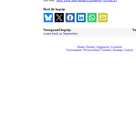
Zie ook:
New York Mercantile Exchange (NYMEX)
.
Deel dit begrip
Voorgaand begrip:
Vo
come back in September
Home
|
Doneer
|
Suggesties
|
Licenties
Voorwaarden
|
Privacybeleid
|
Colofon
|
Sitemap
|
Contact
compleet