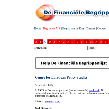
Home
|
Begrippen A-Z
|
Begrip van de Dag
|
Thema's
|
Contact
A
B
C
D
E
F
G
H
I
J
K
L
M
N
O
P
Trefwoord:
Centre for European Policy Studies
Afgekort: CEPS.
In 1983 in Brussel opgerichte (vooraanstaande)
denktank
. Dit
onderzoeksinstituut houdt zich bezig met het bedenken van oplos
Europese vraagstukken.
Internet:
www.ceps.eu
.
Deel dit begrip