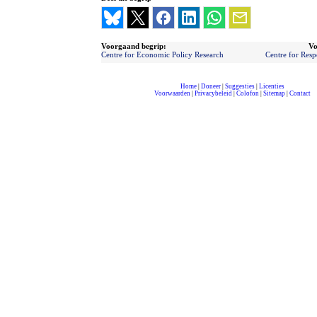
Voorgaand begrip:
Vo
Centre for Economic Policy Research
Centre for Resp
Home
|
Doneer
|
Suggesties
|
Licenties
Voorwaarden
|
Privacybeleid
|
Colofon
|
Sitemap
|
Contact
compleet