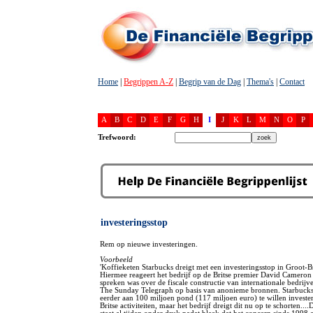
Home
|
Begrippen A-Z
|
Begrip van de Dag
|
Thema's
|
Contact
A
B
C
D
E
F
G
H
I
J
K
L
M
N
O
P
Trefwoord:
investeringsstop
Rem op nieuwe investeringen.
Voorbeeld
'Koffieketen Starbucks dreigt met een investeringsstop in Groot-Br
Hiermee reageert het bedrijf op de Britse premier David Cameron d
spreken was over de fiscale constructie van internationale bedrijven
The Sunday Telegraph op basis van anonieme bronnen. Starbuck
eerder aan 100 miljoen pond (117 miljoen euro) te willen investe
Britse activiteiten, maar het bedrijf dreigt dit nu op te schorten...