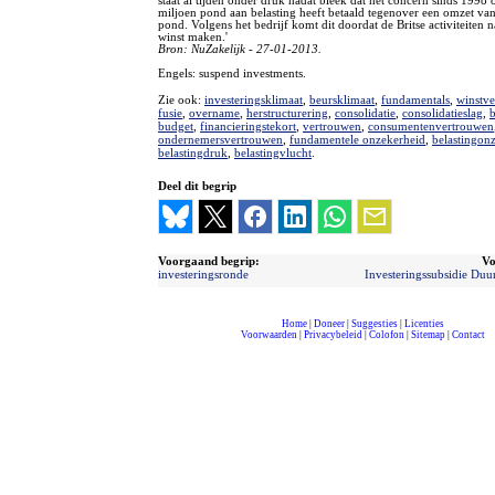
staat al tijden onder druk nadat bleek dat het concern sinds 1998
miljoen pond aan belasting heeft betaald tegenover een omzet van
pond. Volgens het bedrijf komt dit doordat de Britse activiteiten 
winst maken.'
Bron: NuZakelijk - 27-01-2013.
Engels: suspend investments.
Zie ook:
investeringsklimaat
,
beursklimaat
,
fundamentals
,
winstv
fusie
,
overname
,
herstructurering
,
consolidatie
,
consolidatieslag
,
budget
,
financieringstekort
,
vertrouwen
,
consumentenvertrouwen
ondernemersvertrouwen
,
fundamentele onzekerheid
,
belastingon
belastingdruk
,
belastingvlucht
.
Deel dit begrip
Voorgaand begrip:
Vo
investeringsronde
Investeringssubsidie Du
Home
|
Doneer
|
Suggesties
|
Licenties
Voorwaarden
|
Privacybeleid
|
Colofon
|
Sitemap
|
Contact
compleet