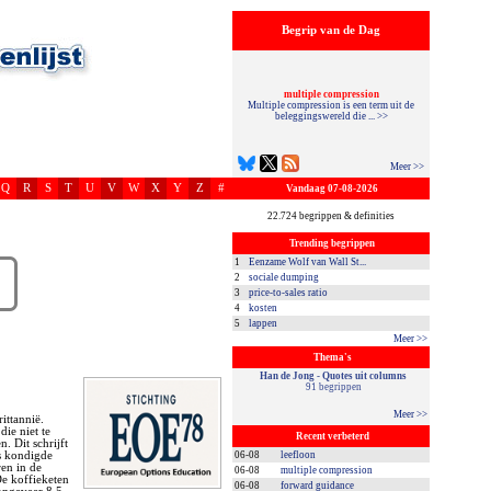
Begrip van de Dag
multiple compression
Multiple compression is een term uit de
beleggingswereld die ... >>
Meer >>
Q
R
S
T
U
V
W
X
Y
Z
#
Vandaag 07-08-2026
22.724 begrippen & definities
Trending begrippen
1
Eenzame Wolf van Wall St...
2
sociale dumping
3
price-to-sales ratio
4
kosten
5
lappen
Meer >>
Thema's
Han de Jong - Quotes uit columns
91 begrippen
Meer >>
ittannië.
ie niet te
Recent verbeterd
. Dit schrijft
s kondigde
06-08
leefloon
ren in de
06-08
multiple compression
.De koffieketen
06-08
forward guidance