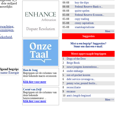
 ongeveer 8,5
06-08
buy the dips
 drie miljard
nauwelijks
06-08
Federal Reserve Bank o...
06-08
quitte spelen
05-08
Federal Reserve Econom...
05-08
copy trading
05-08
crony capitalism
erwachting
,
05-08
staatskapitalisme
bezuinigen
,
Meer >>
,
Suggesties
zekerheid
,
Mist u een begrip? Suggesties?
Stuur ons dan een e-mail.
Meest opgevraagde begrippen
1
Dogs of the Dow
2
Beige Book
3
ouwe jongens krentenbroo...
lgend begrip:
Han de Jong
4
onder embargo
urzame Energie
Begrippen uit de columns van
5
out-of-pocket kosten
deze bekende macro-econoom
...
6
debt service coverage ra...
Klik hier voor meer
7
penny wise, pound foolis...
8
reconciliatie
Corné van Zeijl
9
excasso
Begrippen uit de columns van
deze bekende
10
arm's length-beginsel
beurscommentator ...
Meer >>
Klik hier voor meer