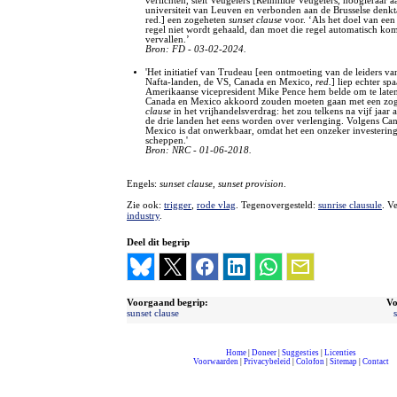
verlichten, stelt Veugelers [Reinhilde Veugelers, hoogleraar a
universiteit van Leuven en verbonden aan de Brusselse denk
red.] een zogeheten
sunset clause
voor. ‘Als het doel van een
regel niet wordt gehaald, dan moet die regel automatisch ko
vervallen.’
Bron: FD - 03-02-2024.
'Het initiatief van Trudeau [een ontmoeting van de leiders va
Nafta-landen, de VS, Canada en Mexico,
red.
] liep echter sp
Amerikaanse vicepresident Mike Pence hem belde om te late
Canada en Mexico akkoord zouden moeten gaan met een zo
clause
in het vrijhandelsverdrag: het zou telkens na vijf jaar a
de drie landen het eens worden over verlenging. Volgens Ca
Mexico is dat onwerkbaar, omdat het een onzeker investerin
scheppen.'
Bron: NRC - 01-06-2018.
Engels:
sunset clause, sunset provision
.
Zie ook:
trigger
,
rode vlag
. Tegenovergesteld:
sunrise clausule
. V
industry
.
Deel dit begrip
Voorgaand begrip:
Vo
sunset clause
Home
|
Doneer
|
Suggesties
|
Licenties
Voorwaarden
|
Privacybeleid
|
Colofon
|
Sitemap
|
Contact
compleet