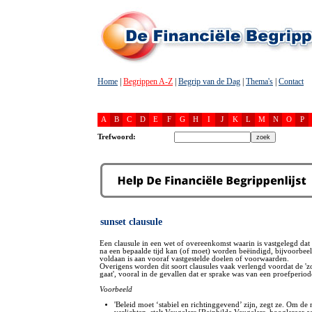
Home
|
Begrippen A-Z
|
Begrip van de Dag
|
Thema's
|
Contact
A
B
C
D
E
F
G
H
I
J
K
L
M
N
O
P
Trefwoord:
sunset clausule
Een clausule in een wet of overeenkomst waarin is vastgelegd dat
na een bepaalde tijd kan (of moet) worden beëindigd, bijvoorbee
voldaan is aan vooraf vastgestelde doelen of voorwaarden.
Overigens worden dit soort clausules vaak verlengd voordat de '
gaat', vooral in de gevallen dat er sprake was van een proefperiod
Voorbeeld
'Beleid moet ‘stabiel en richtinggevend’ zijn, zegt ze. Om de 