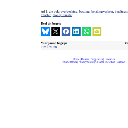
Ad 1, zie ook:
overboeking
,
betaling
,
betalingsverkeer
,
betalingsi
transfer
,
money transfer
.
Deel dit begrip
Voorgaand begrip:
Vo
overbieding
Home
|
Doneer
|
Suggesties
|
Licenties
Voorwaarden
|
Privacybeleid
|
Colofon
|
Sitemap
|
Contact
compleet