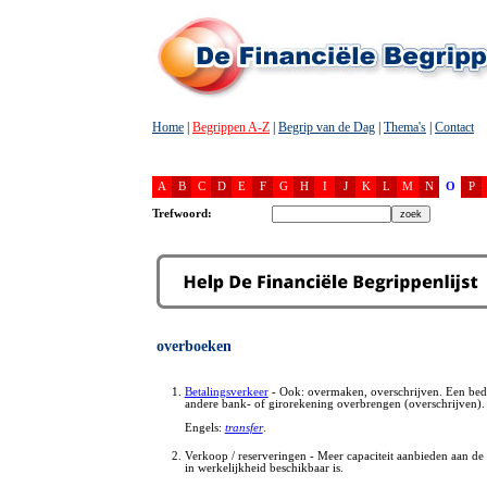
Home
|
Begrippen A-Z
|
Begrip van de Dag
|
Thema's
|
Contact
A
B
C
D
E
F
G
H
I
J
K
L
M
N
O
P
Trefwoord:
overboeken
Betalingsverkeer
- Ook: overmaken, overschrijven. Een bed
andere bank- of girorekening overbrengen (overschrijven).
Engels:
transfer
.
Verkoop / reserveringen - Meer capaciteit aanbieden aan de
in werkelijkheid beschikbaar is.