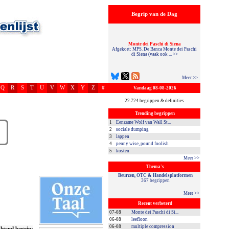
Begrip van de Dag
Monte dei Paschi di Siena
Afgekort: MPS. De Banca Monte dei Paschi
di Siena (vaak ook ... >>
Meer >>
Q
R
S
T
U
V
W
X
Y
Z
#
Vandaag 08-08-2026
22.724 begrippen & definities
Trending begrippen
1
Eenzame Wolf van Wall St...
2
sociale dumping
3
lappen
4
penny wise, pound foolish
5
kosten
Meer >>
Thema's
Beurzen, OTC & Handelsplatformen
367 begrippen
Meer >>
Recent verbeterd
07-08
Monte dei Paschi di Si...
06-08
leefloon
06-08
multiple compression
lgend begrip: