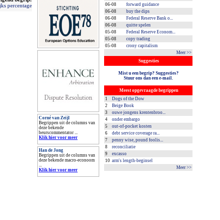
06-08
forward guidance
ijks percentage
06-08
buy the dips
06-08
Federal Reserve Bank o...
06-08
quitte spelen
05-08
Federal Reserve Econom...
05-08
copy trading
05-08
crony capitalism
Meer >>
Suggesties
Mist u een begrip? Suggesties?
Stuur ons dan een e-mail.
Meest opgevraagde begrippen
1
Dogs of the Dow
2
Beige Book
3
ouwe jongens krentenbroo...
Corné van Zeijl
4
onder embargo
Begrippen uit de columns van
5
out-of-pocket kosten
deze bekende
beurscommentator ...
6
debt service coverage ra...
Klik hier voor meer
7
penny wise, pound foolis...
8
reconciliatie
Han de Jong
9
excasso
Begrippen uit de columns van
deze bekende macro-econoom
10
arm's length-beginsel
...
Meer >>
Klik hier voor meer