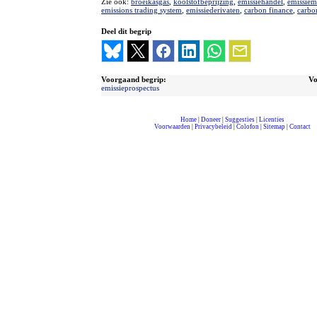
Zie ook:
broeikasgas
,
koolstofbeprijzing
,
emissiehandel
,
emissiem
emissions trading system
,
emissiederivaten
,
carbon finance
,
carbo
Deel dit begrip
Voorgaand begrip:
Vo
emissieprospectus
Home
|
Doneer
|
Suggesties
|
Licenties
Voorwaarden
|
Privacybeleid
|
Colofon
|
Sitemap
|
Contact
compleet