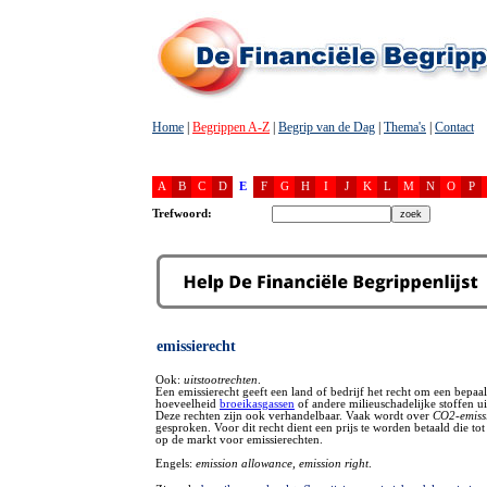
Home
|
Begrippen A-Z
|
Begrip van de Dag
|
Thema's
|
Contact
A
B
C
D
E
F
G
H
I
J
K
L
M
N
O
P
Trefwoord:
emissierecht
Ook:
uitstootrechten
.
Een emissierecht geeft een land of bedrijf het recht om een bepaa
hoeveelheid
broeikasgassen
of andere milieuschadelijke stoffen uit
Deze rechten zijn ook verhandelbaar. Vaak wordt over
CO2-emiss
gesproken. Voor dit recht dient een prijs te worden betaald die to
op de markt voor emissierechten.
Engels:
emission allowance, emission right
.