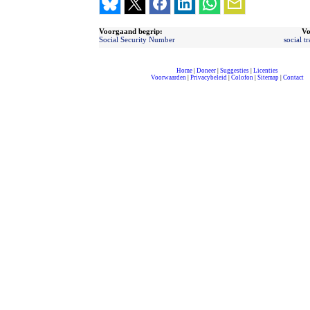
Voorgaand begrip:
Vo
Social Security Number
social t
Home
|
Doneer
|
Suggesties
|
Licenties
Voorwaarden
|
Privacybeleid
|
Colofon
|
Sitemap
|
Contact
compleet