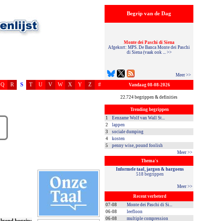
Begrip van de Dag
Monte dei Paschi di Siena
Afgekort: MPS. De Banca Monte dei Paschi
di Siena (vaak ook ... >>
Meer >>
Q
R
S
T
U
V
W
X
Y
Z
#
Vandaag 08-08-2026
22.724 begrippen & definities
Trending begrippen
1
Eenzame Wolf van Wall St...
2
lappen
3
sociale dumping
4
kosten
5
penny wise, pound foolish
Meer >>
Thema's
Informele taal, jargon & bargoens
518 begrippen
Meer >>
Recent verbeterd
07-08
Monte dei Paschi di Si...
06-08
leefloon
06-08
multiple compression
lgend begrip: