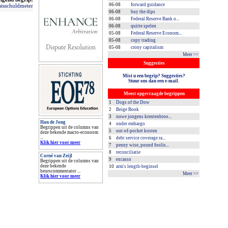
06-08
forward guidance
atsschuldmeter
06-08
buy the dips
06-08
Federal Reserve Bank o...
06-08
quitte spelen
05-08
Federal Reserve Econom...
05-08
copy trading
05-08
crony capitalism
Meer >>
Suggesties
Mist u een begrip? Suggesties?
Stuur ons dan een e-mail.
Meest opgevraagde begrippen
1
Dogs of the Dow
2
Beige Book
3
ouwe jongens krentenbroo...
Han de Jong
4
onder embargo
Begrippen uit de columns van
5
out-of-pocket kosten
deze bekende macro-econoom
...
6
debt service coverage ra...
Klik hier voor meer
7
penny wise, pound foolis...
8
reconciliatie
Corné van Zeijl
9
excasso
Begrippen uit de columns van
deze bekende
10
arm's length-beginsel
beurscommentator ...
Meer >>
Klik hier voor meer