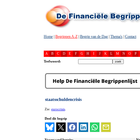
Home
|
Begrippen A-Z
|
Begrip van de Dag
|
Thema's
|
Contact
A
B
C
D
E
F
G
H
I
J
K
L
M
N
O
P
Trefwoord:
staatsschuldencrisis
Zie:
eurocrisis
.
Deel dit begrip
Voorgaand begrip:
Vo