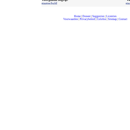
staatsschuld
sta
Home
|
Doneer
|
Suggesties
|
Licenties
Voorwaarden
|
Privacybeleid
|
Colofon
|
Sitemap
|
Contact
compleet