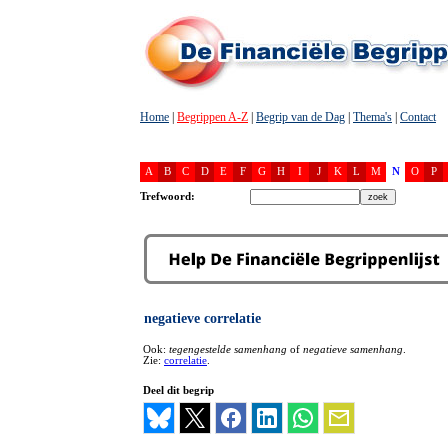
Home
|
Begrippen A-Z
|
Begrip van de Dag
|
Thema's
|
Contact
A
B
C
D
E
F
G
H
I
J
K
L
M
N
O
P
Trefwoord:
negatieve correlatie
Ook:
tegengestelde samenhang
of
negatieve samenhang
.
Zie:
correlatie
.
Deel dit begrip