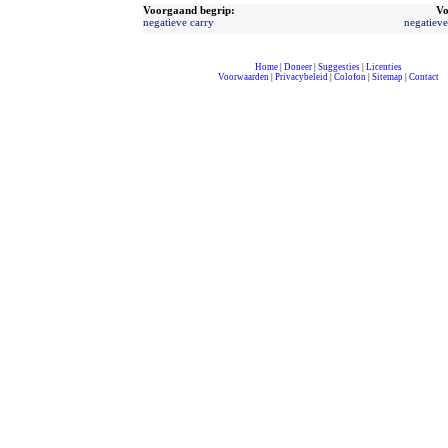
Voorgaand begrip:
Vo
negatieve carry
negatieve
Home
|
Doneer
|
Suggesties
|
Licenties
Voorwaarden
|
Privacybeleid
|
Colofon
|
Sitemap
|
Contact
compleet