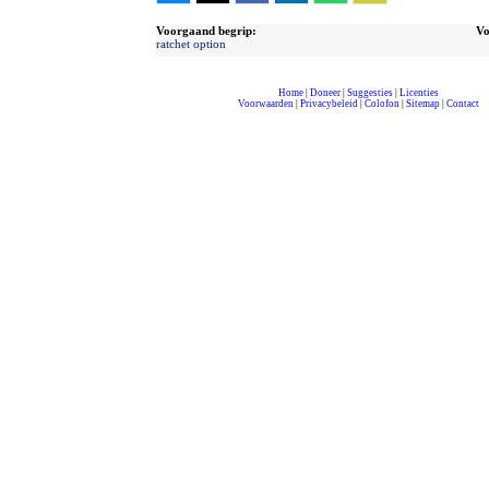
Voorgaand begrip:
Vo
ratchet option
Home
|
Doneer
|
Suggesties
|
Licenties
Voorwaarden
|
Privacybeleid
|
Colofon
|
Sitemap
|
Contact
compleet