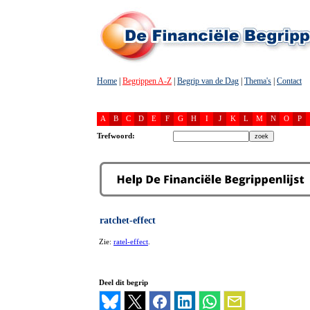
Home
|
Begrippen A-Z
|
Begrip van de Dag
|
Thema's
|
Contact
A
B
C
D
E
F
G
H
I
J
K
L
M
N
O
P
Trefwoord:
ratchet-effect
Zie:
ratel-effect
.
Deel dit begrip