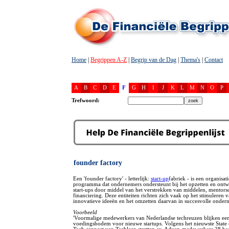
Home
|
Begrippen A-Z
|
Begrip van de Dag
|
Thema's
|
Contact
A
B
C
D
E
F
G
H
I
J
K
L
M
N
O
P
Trefwoord:
founder factory
Een 'founder factory' - letterlijk:
start-up
fabriek - is een organisati
programma dat ondernemers ondersteunt bij het opzetten en ontw
start-ups door middel van het verstrekken van middelen, mentors
financiering. Deze entiteiten richten zich vaak op het stimuleren 
innovatieve ideeën en het omzetten daarvan in succesvolle onde
Voorbeeld
'Voormalige medewerkers van Nederlandse techreuzen blijken ee
voedingsbodem voor nieuwe startups. Volgens het nieuwste State