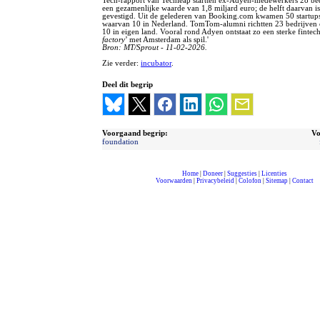
Tech-rapport van Techleap startten ex-Adyen-medewerkers 28 be
een gezamenlijke waarde van 1,8 miljard euro; de helft daarvan i
gevestigd. Uit de gelederen van Booking.com kwamen 50 startups
waarvan 10 in Nederland. TomTom-alumni richtten 23 bedrijven 
10 in eigen land. Vooral rond Adyen ontstaat zo een sterke fintech
factory
’ met Amsterdam als spil.'
Bron: MT/Sprout - 11-02-2026.
Zie verder:
incubator
.
Deel dit begrip
Voorgaand begrip:
Vo
foundation
Home
|
Doneer
|
Suggesties
|
Licenties
Voorwaarden
|
Privacybeleid
|
Colofon
|
Sitemap
|
Contact
compleet