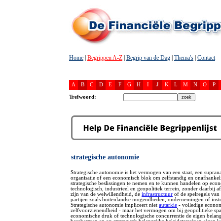
Home
|
Begrippen A-Z
|
Begrip van de Dag
|
Thema's
|
Contact
A
B
C
D
E
F
G
H
I
J
K
L
M
N
O
P
Trefwoord:
strategische autonomie
Strategische autonomie is het vermogen van een staat, een supran
organisatie of een economisch blok om zelfstandig en onafhankel
strategische beslissingen te nemen en te kunnen handelen op eco
technologisch, industrieel en geopolitiek terrein, zonder daarbij a
zijn van de welwillendheid, de
infrastructuur
of de spelregels van
partijen zoals buitenlandse mogendheden, ondernemingen of inste
Strategische autonomie impliceert niet
autarkie
- volledige econo
zelfvoorzienendheid - maar het vermogen om bij geopolitieke sp
economische druk of technologische concurrentie de eigen belang