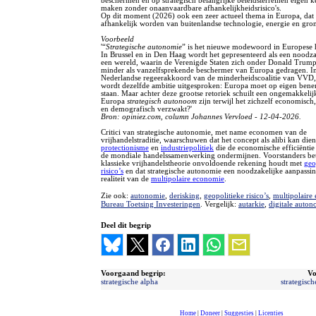
beschermen en op strategisch belangrijke beleidsterreinen eigen k
maken zonder onaanvaardbare afhankelijkheidsrisico's.
Op dit moment (2026) ook een zeer actueel thema in Europa, dat
afhankelijk worden van buitenlandse technologie, energie en gro
Voorbeeld
'“
Strategische autonomie
” is het nieuwe modewoord in Europese 
In Brussel en in Den Haag wordt het gepresenteerd als een noodzak
een wereld, waarin de Verenigde Staten zich onder Donald Trump
minder als vanzelfsprekende beschermer van Europa gedragen. In
Nederlandse regeerakkoord van de minderheidscoalitie van VV
wordt dezelfde ambitie uitgesproken: Europa moet op eigen ben
staan. Maar achter deze grootse retoriek schuilt een ongemakkelij
Europa
strategisch autonoom
zijn terwijl het zichzelf economisch
en demografisch verzwakt?'
Bron: opiniez.com, column Johannes Vervloed - 12-04-2026.
Critici van strategische autonomie, met name economen van de
vrijhandelstraditie, waarschuwen dat het concept als alibi kan die
protectionisme
en
industriepolitiek
die de economische efficiëntie
de mondiale handelssamenwerking ondermijnen. Voorstanders be
klassieke vrijhandelstheorie onvoldoende rekening houdt met
geo
risico’s
en dat strategische autonomie een noodzakelijke aanpassin
realiteit van de
multipolaire economie
.
Zie ook:
autonomie
,
derisking
,
geopolitieke risico’s
,
multipolaire
Bureau Toetsing Investeringen
. Vergelijk:
autarkie
,
digitale auton
Deel dit begrip
Voorgaand begrip:
Vo
strategische alpha
strategisch
Home
|
Doneer
|
Suggesties
|
Licenties