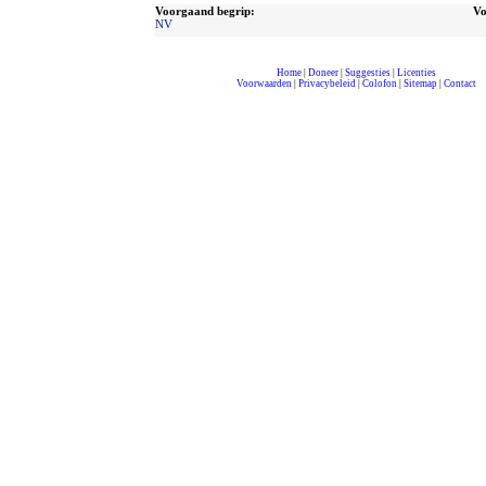
Voorgaand begrip:
Vo
NV
Home
|
Doneer
|
Suggesties
|
Licenties
Voorwaarden
|
Privacybeleid
|
Colofon
|
Sitemap
|
Contact
compleet