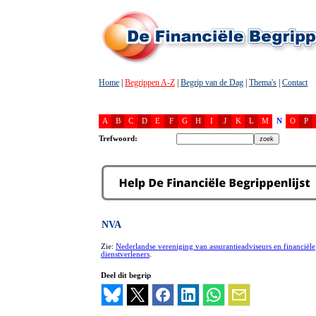
Home
|
Begrippen A-Z
|
Begrip van de Dag
|
Thema's
|
Contact
A
B
C
D
E
F
G
H
I
J
K
L
M
N
O
P
Trefwoord:
NVA
Zie:
Nederlandse vereniging van assurantieadviseurs en financiële
dienstverleners
.
Deel dit begrip