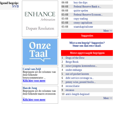
lgend begrip:
06-08
buy the dips
NVB
06-08
Federal Reserve Bank o...
06-08
quitte spelen
05-08
Federal Reserve Econom...
05-08
copy trading
05-08
crony capitalism
05-08
staatskapitalisme
Meer >>
Suggesties
Mist u een begrip? Suggesties?
Stuur ons dan een e-mail.
Meest opgevraagde begrippen
1
Dogs of the Dow
2
Beige Book
3
ouwe jongens krentenbroo...
Corné van Zeijl
4
onder embargo
Begrippen uit de columns van
5
out-of-pocket kosten
deze bekende
beurscommentator ...
6
debt service coverage ra...
Klik hier voor meer
7
penny wise, pound foolis...
8
reconciliatie
Han de Jong
9
excasso
Begrippen uit de columns van
deze bekende macro-econoom
10
arm's length-beginsel
...
Meer >>
Klik hier voor meer