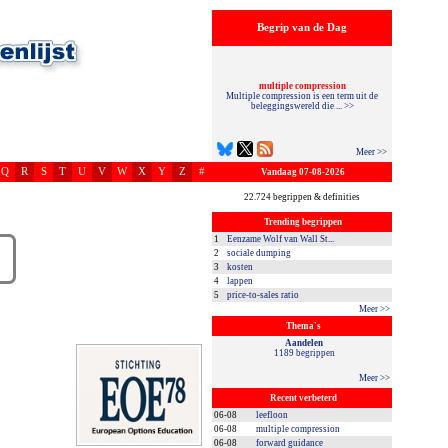
Begrip van de Dag
multiple compression
Multiple compression is een term uit de
beleggingswereld die ... >>
Meer >>
Q
R
S
T
U
V
W
X
Y
Z
#
Vandaag 07-08-2026
22.724 begrippen & definities
Trending begrippen
1
Eenzame Wolf van Wall St...
2
sociale dumping
3
kosten
4
lappen
5
price-to-sales ratio
Meer >>
Thema's
Aandelen
1189 begrippen
Meer >>
Recent verbeterd
06-08
leefloon
06-08
multiple compression
06-08
forward guidance