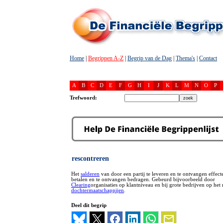
Home
|
Begrippen A-Z
|
Begrip van de Dag
|
Thema's
|
Contact
A
B
C
D
E
F
G
H
I
J
K
L
M
N
O
P
Trefwoord:
rescontreren
Het
salderen
van door een partij te leveren en te ontvangen effecte
betalen en te ontvangen bedragen. Gebeurd bijvoorbeeld door
Clearing
organisaties op klantniveau en bij grote bedrijven op het
dochtermaatschappijen
.
Deel dit begrip