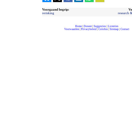
Voorgaand begrip:
Vo
rerisking
research 
Home
|
Doneer
|
Suggesties
|
Licenties
Voorwaarden
|
Privacybeleid
|
Colofon
|
Sitemap
|
Contact
compleet