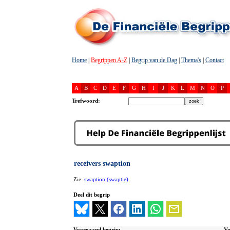
Home
|
Begrippen A-Z
|
Begrip van de Dag
|
Thema's
|
Contact
A
B
C
D
E
F
G
H
I
J
K
L
M
N
O
P
Trefwoord:
receivers swaption
Zie:
swaption (swaptie)
.
Deel dit begrip
Voorgaand begrip:
Vo