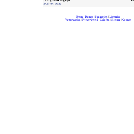
receiver swap
Home
|
Doneer
|
Suggesties
|
Licenties
Voorwaarden
|
Privacybeleid
|
Colofon
|
Sitemap
|
Contact
compleet