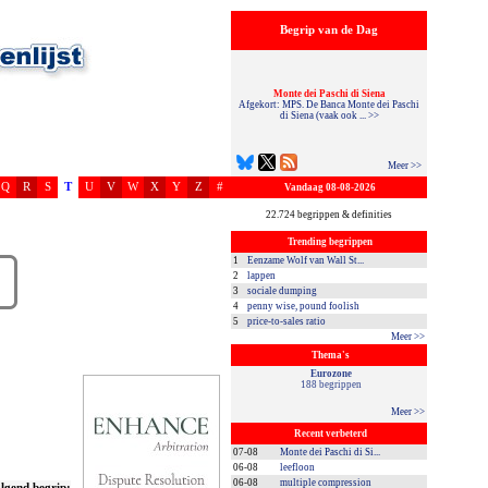
Begrip van de Dag
Monte dei Paschi di Siena
Afgekort: MPS. De Banca Monte dei Paschi
di Siena (vaak ook ... >>
Meer >>
Q
R
S
T
U
V
W
X
Y
Z
#
Vandaag 08-08-2026
22.724 begrippen & definities
Trending begrippen
1
Eenzame Wolf van Wall St...
2
lappen
3
sociale dumping
4
penny wise, pound foolish
5
price-to-sales ratio
Meer >>
Thema's
Eurozone
188 begrippen
Meer >>
Recent verbeterd
07-08
Monte dei Paschi di Si...
06-08
leefloon
06-08
multiple compression
lgend begrip: