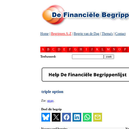
Home
|
Begrippen A-Z
|
Begrip van de Dag
|
Thema's
|
Contact
A
B
C
D
E
F
G
H
I
J
K
L
M
N
O
P
Trefwoord:
triple option
Zie:
strap
.
Deel dit begrip
Voorgaand begrip:
Vo