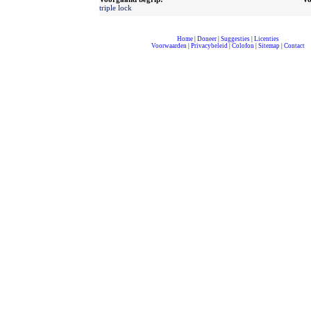
triple lock
Home
|
Doneer
|
Suggesties
|
Licenties
Voorwaarden
|
Privacybeleid
|
Colofon
|
Sitemap
|
Contact
compleet