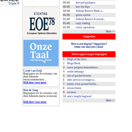
06-08
forward guidance
Triple P
06-08
buy the dips
06-08
Federal Reserve Bank o...
06-08
quitte spelen
05-08
Federal Reserve Econom...
05-08
copy trading
05-08
crony capitalism
Meer >>
Suggesties
Mist u een begrip? Suggesties?
Stuur ons dan een e-mail.
Meest opgevraagde begrippen
1
Dogs of the Dow
2
Beige Book
3
ouwe jongens krentenbroo...
Corné van Zeijl
4
onder embargo
Begrippen uit de columns van
5
out-of-pocket kosten
deze bekende
beurscommentator ...
6
debt service coverage ra...
Klik hier voor meer
7
penny wise, pound foolis...
8
reconciliatie
Han de Jong
9
excasso
Begrippen uit de columns van
deze bekende macro-econoom
10
arm's length-beginsel
...
Meer >>
Klik hier voor meer