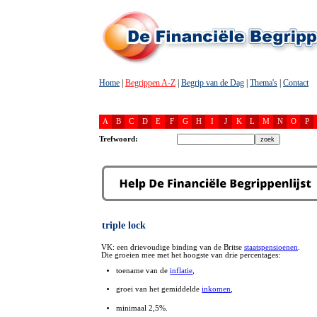
Home
|
Begrippen A-Z
|
Begrip van de Dag
|
Thema's
|
Contact
A
B
C
D
E
F
G
H
I
J
K
L
M
N
O
P
Trefwoord:
triple lock
VK: een drievoudige binding van de Britse
staatspensioenen
.
Die groeien mee met het hoogste van drie percentages:
toename van de
inflatie
,
groei van het gemiddelde
inkomen
,
minimaal 2,5%.