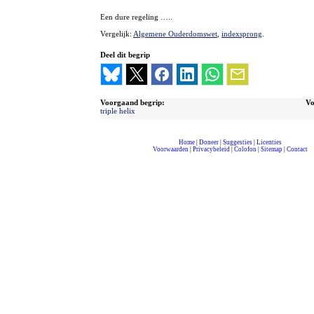
Een dure regeling …..
Vergelijk:
Algemene Ouderdomswet
,
indexsprong
.
Deel dit begrip
Voorgaand begrip:
Vo
triple helix
Home
|
Doneer
|
Suggesties
|
Licenties
Voorwaarden
|
Privacybeleid
|
Colofon
|
Sitemap
|
Contact
compleet