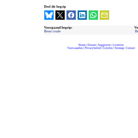
Deel dit begrip
Voorgaand begrip:
Vo
Brent crude
Br
Home
|
Doneer
|
Suggesties
|
Licenties
Voorwaarden
|
Privacybeleid
|
Colofon
|
Sitemap
|
Contact
compleet