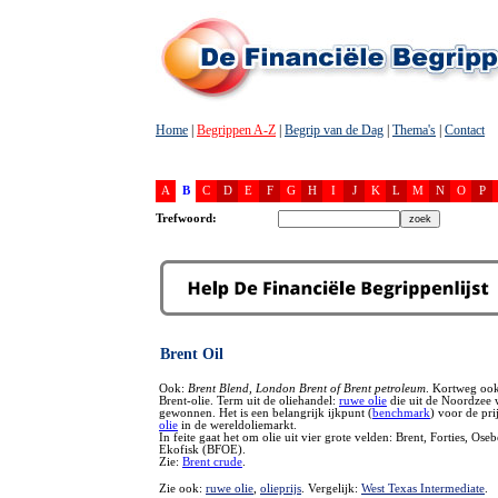
Home
|
Begrippen A-Z
|
Begrip van de Dag
|
Thema's
|
Contact
A
B
C
D
E
F
G
H
I
J
K
L
M
N
O
P
Trefwoord:
Brent Oil
Ook:
Brent Blend, London Brent of Brent petroleum
. Kortweg ook 
Brent-olie. Term uit de oliehandel:
ruwe olie
die uit de Noordzee 
gewonnen. Het is een belangrijk ijkpunt (
benchmark
) voor de pri
olie
in de wereldoliemarkt.
In feite gaat het om olie uit vier grote velden: Brent, Forties, Ose
Ekofisk (BFOE).
Zie:
Brent crude
.
Zie ook:
ruwe olie
,
olieprijs
. Vergelijk:
West Texas Intermediate
.