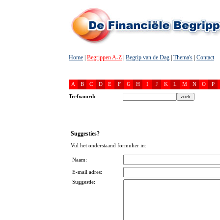
Home
|
Begrippen A-Z
|
Begrip van de Dag
|
Thema's
|
Contact
A
B
C
D
E
F
G
H
I
J
K
L
M
N
O
P
Trefwoord:
Suggesties?
Vul het onderstaand formulier in:
Naam:
E-mail adres:
Suggestie: