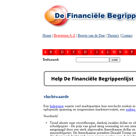
Home
|
Begrippen A-Z
|
Begrip van de Dag
|
Thema's
|
Contact
A
B
C
D
E
F
G
H
I
J
K
L
M
N
O
P
Trefwoord:
vluchtwaarde
Een
belegging
waarin veel marktpartijen hun toevlucht zoeken in 
oplopende spanning en toegenomen marktnervositeit, een
veilige
Voorbeeld
'Goud alweer naar recordhoogte, dankzij zwakke dollar en
vl
schuldpapier
- De prijs van goud steeg woensdag tot een nie
aangejaagd door een sterk afgezwakte Amerikaanse dollar e
staatsobligaties
. De Amerikaanse president Donald Trump ze