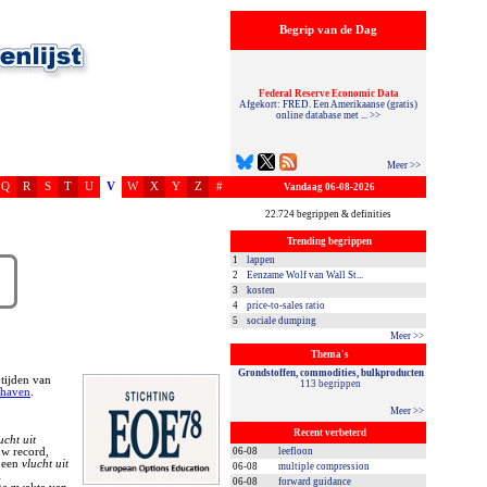
Begrip van de Dag
Federal Reserve Economic Data
Afgekort: FRED. Een Amerikaanse (gratis)
online database met ... >>
Meer >>
Q
R
S
T
U
V
W
X
Y
Z
#
Vandaag 06-08-2026
22.724 begrippen & definities
Trending begrippen
1
lappen
2
Eenzame Wolf van Wall St...
3
kosten
4
price-to-sales ratio
5
sociale dumping
Meer >>
Thema's
Grondstoffen, commodities, bulkproducten
tijden van
113 begrippen
 haven
.
Meer >>
Recent verbeterd
ucht uit
uw record,
06-08
leefloon
n een
vlucht uit
06-08
multiple compression
i
06-08
forward guidance