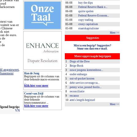
ge zwakte van
06-08
buy the dips
 goud
llarkoersen
06-08
Federal Reserve Bank o...
06-08
quitte spelen
05-08
Federal Reserve Econom...
05-08
copy trading
ontext van
05-08
crony capitalism
ositeit was er
e Chinese
05-08
staatskapitalisme
nk niet
Meer >>
 van de euro.
Suggesties
n de
e
n de
Mist u een begrip? Suggesties?
Stuur ons dan een e-mail.
Meest opgevraagde begrippen
1
Dogs of the Dow
2
Beige Book
ld angstzweet
,
3
ouwe jongens krentenbroo...
ebasement
Han de Jong
4
onder embargo
Begrippen uit de columns van
5
out-of-pocket kosten
deze bekende macro-econoom
...
6
debt service coverage ra...
Klik hier voor meer
7
penny wise, pound foolis...
8
reconciliatie
Corné van Zeijl
9
excasso
Begrippen uit de columns van
deze bekende
10
arm's length-beginsel
beurscommentator ...
Meer >>
Klik hier voor meer
lgend begrip:
VN