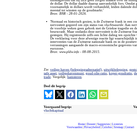
dinsdagavond dat hij zich geen zorgen maakte over de huidi
de dollar. De dollar daalde daarop aanvankelijk fors. Omdat
voornamelijk in dollars wordt verhandeld, leiden dalende do
meestal tot winsten op de goudmarkt.'
Bron: BNR - 28-01-2026.
'Normaal en historisch gezien, is de Zwitserse frank in een c
nervositeit gegeerd om zijn status van
vluchtwaarde
. Aan nerv
de voorbije weken geen gebrek met de Griekse tragedie en d
beurscrash. Maar ondanks deze nervositeit is de Zwitserse fra
gestegen. Hij registreerde zelfs een lichte daling ten opzichte
De verklaring voor deze afwezige reactie ligt waarschijnlijk i
interventies van de Zwitserse nationale bank en in de positiev
verrassingen aangaande de macro-economische gegevens va
eurozone.'
Bron: www.pldw.info - 08-08-2015.
Zie:
veilige haven (beleggingsalternatief)
,
uitwijkbelegging
,
gesto
safe asset
,
veiligehavenmunt
,
goud-olie-ratio
,
koper-goudratio
,
d
trade
. Vergelijk:
hamsteren
.
Deel dit begrip
Voorgaand begrip:
Vo
vluchtkapitaal
Home
|
Doneer
|
Suggesties
|
Licenties
Voorwaarden
|
Privacybeleid
|
Colofon
|
Sitemap
|
Contact
compleet