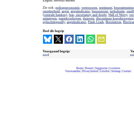
Engels:
nervous market
.
Zie ook:
gedragseconomie
,
vertrouwen
,
sentiment
,
beursstemmin
onzekerheid
,
angst
,
angstindicator
,
beursonrust
,
turbulentie
,
onafh
(centrale banken)
,
fear, uncertainty and doubt
,
Wall of Worry
,
ve
uitstappen
,
paniekverkopen
,
dumpen
,
discontinue koersbeweging
opluchtingsrally
,
angstindicator
,
Flash Crash
,
Brexitstress
,
Hurrican
Deel dit begrip
Voorgaand begrip:
Vo
nerd
ne
Home
|
Doneer
|
Suggesties
|
Licenties
Voorwaarden
|
Privacybeleid
|
Colofon
|
Sitemap
|
Contact
compleet