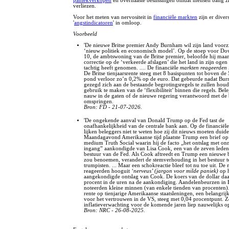
paniekverkopen
en overhaaste beslissingen omdat mensen bang zi
verliezen.
Voor het meten van nervositeit in
financiële markten
zijn er diver
'
angstindicatoren
' in omloop.
Voorbeeld
'De nieuwe Britse premier Andy Burnham wil zijn land voorz
‘nieuw politiek en economisch model’. Op de stoep voor Do
10, de ambtswoning van de Britse premier, beloofde hij maa
correctie op de ‘verkeerde afslagen’ die het land in zijn ogen 
tachtig heeft genomen. .... De financiële
markten reageerden l
De Britse tienjaarsrente steeg met 8 basispunten tot boven de
pond verloor zo’n 0,2% op de euro. Dat gebeurde nadat Bu
gezegd zich aan de bestaande begrotingsregels te zullen hou
gebruik te maken van de ‘flexibiliteit’ binnen die regels. Be
nauw in de gaten of de nieuwe regering verantwoord met de 
omspringen.
Bron: FD - 21-07-2026.
'De ongekende aanval van Donald Trump op de Fed tast de
onafhankelijkheid van de centrale bank aan. Op de financiël
lijken beleggers niet te weten hoe zij dit nieuws moeten duiden
Maandagavond Amerikaanse tijd plaatste Trump een brief op 
medium Truth Social waarin hij de facto „het ontslag met on
ingang” aankondigde van Lisa Cook, een van de zeven leden
bestuur van de Fed. Als Cook aftreedt en Trump een nieuwe 
zou benoemen, verandert de stemverhouding in het bestuur t
trumpisten. ... Maar een schokreactie bleef tot nu toe uit. De
reageerden hooguit
‘nerveus’ (jargon voor milde paniek)
op 
aangekondigde ontslag van Cook. De koers van de dollar daa
procent in de uren na de aankondiging. Aandelenbeurzen in
noteerden kleine minnen (van enkele tienden van procenten)
rente op tienjarige Amerikaanse staatsleningen, een belangri
voor het vertrouwen in de VS, steeg met 0,04 procentpunt. Z
inflatieverwachting voor de komende jaren liep nauwelijks op
Bron: NRC - 26-08-2025.