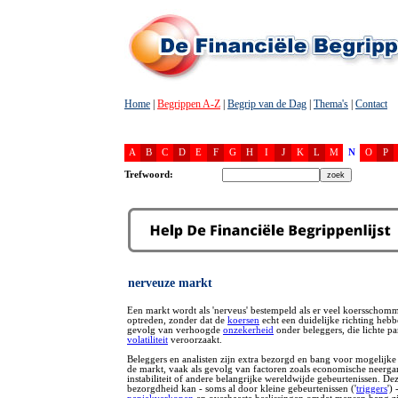
Home
|
Begrippen A-Z
|
Begrip van de Dag
|
Thema's
|
Contact
A
B
C
D
E
F
G
H
I
J
K
L
M
N
O
P
Trefwoord:
nerveuze markt
Een markt wordt als 'nerveus' bestempeld als er veel koersschom
optreden, zonder dat de
koersen
echt een duidelijke richting hebbe
gevolg van verhoogde
onzekerheid
onder beleggers, die lichte pa
volatiliteit
veroorzaakt.
Beleggers en analisten zijn extra bezorgd en bang voor mogelijke
de markt, vaak als gevolg van factoren zoals economische neergan
instabiliteit of andere belangrijke wereldwijde gebeurtenissen. De
bezorgdheid kan - soms al door kleine gebeurtenissen ('
triggers
') 