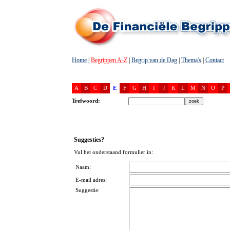
Home
|
Begrippen A-Z
|
Begrip van de Dag
|
Thema's
|
Contact
A
B
C
D
E
F
G
H
I
J
K
L
M
N
O
P
Trefwoord:
Suggesties?
Vul het onderstaand formulier in:
Naam:
E-mail adres:
Suggestie: