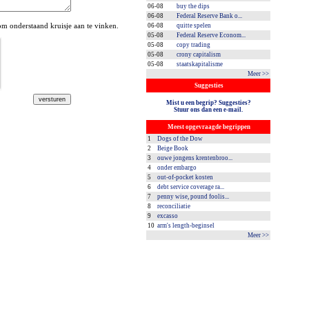
06-08
buy the dips
06-08
Federal Reserve Bank o...
 onderstaand kruisje aan te vinken.
06-08
quitte spelen
05-08
Federal Reserve Econom...
05-08
copy trading
05-08
crony capitalism
05-08
staatskapitalisme
Meer >>
Suggesties
Mist u een begrip? Suggesties?
Stuur ons dan een e-mail.
Meest opgevraagde begrippen
1
Dogs of the Dow
2
Beige Book
3
ouwe jongens krentenbroo...
4
onder embargo
5
out-of-pocket kosten
6
debt service coverage ra...
7
penny wise, pound foolis...
8
reconciliatie
9
excasso
10
arm's length-beginsel
Meer >>