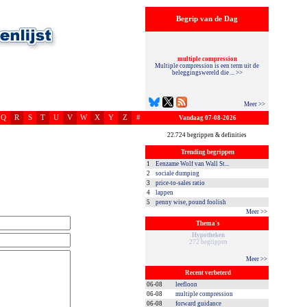
Begrip van de Dag
multiple compression
Multiple compression is een term uit de
beleggingswereld die ... >>
Meer >>
Q
R
S
T
U
V
W
X
Y
Z
#
Vandaag 07-08-2026
22.724 begrippen & definities
Trending begrippen
1
Eenzame Wolf van Wall St...
2
sociale dumping
3
price-to-sales ratio
4
lappen
5
penny wise, pound foolish
Meer >>
Thema's
Hypotheken
272 begrippen
Meer >>
Recent verbeterd
06-08
leefloon
06-08
multiple compression
06-08
forward guidance