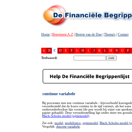
Home
|
Begrippen A-Z
|
Begrip van de Dag
|
Thema's
|
Contact
A
B
C
D
E
F
G
H
I
J
K
L
M
N
O
P
Trefwoord:
continue variabele
Bij processen met een continue variabele - bijvoorbeeld koersged
verondersteld dat de koers continu in de tijd varieert, als het ware
onderonderbroken lijn vormt (de pen wordt bij wijze van spreken 
papier gehaald). Deze veronderstelling ligt onder meer ten gronds
Black-Scholes model (optiemodel)
.
Zie ook:
model
,
modelrisico
,
optiemodel
,
Black-Scholes model (o
Vergelijk:
discrete variabele
.