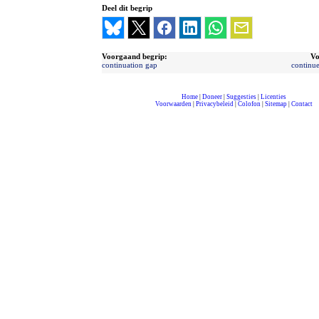
Deel dit begrip
Voorgaand begrip:
Vo
continuation gap
continu
Home
|
Doneer
|
Suggesties
|
Licenties
Voorwaarden
|
Privacybeleid
|
Colofon
|
Sitemap
|
Contact
compleet