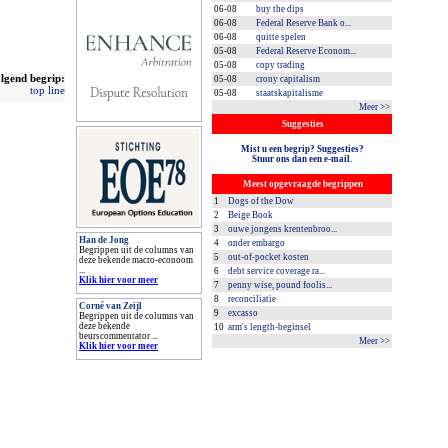
06-08
buy the dips
06-08
Federal Reserve Bank o...
06-08
quitte spelen
05-08
Federal Reserve Econom...
05-08
copy trading
lgend begrip:
05-08
crony capitalism
top line
05-08
staatskapitalisme
Meer >>
Suggesties
Mist u een begrip? Suggesties?
Stuur ons dan een e-mail.
Meest opgevraagde begrippen
1
Dogs of the Dow
2
Beige Book
3
ouwe jongens krentenbroo...
Han de Jong
4
onder embargo
Begrippen uit de columns van
5
out-of-pocket kosten
deze bekende macro-econoom
...
6
debt service coverage ra...
Klik hier voor meer
7
penny wise, pound foolis...
8
reconciliatie
Corné van Zeijl
9
excasso
Begrippen uit de columns van
deze bekende
10
arm's length-beginsel
beurscommentator ...
Meer >>
Klik hier voor meer