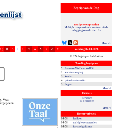
Begrip van de Dag
multiple compression
Multiple compression is een term uit de
beleggingswereld die ... >>
Meer >>
Q
R
S
T
U
V
W
X
Y
Z
#
Vandaag 07-08-2026
22.724 begrippen & definities
Trending begrippen
1
Eenzame Wolf van Wall St...
2
sociale dumping
3
kosten
4
price-to-sales ratio
5
lappen
Meer >>
Thema's
Personen
ng. Vaak
35 begrippen
ergegeven,
Meer >>
Recent verbeterd
06-08
leefloon
06-08
multiple compression
06-08
forward guidance