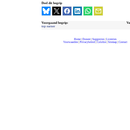
Deel dit begrip
Voorgaand begrip:
Vo
top earner
Home
|
Doneer
|
Suggesties
|
Licenties
Voorwaarden
|
Privacybeleid
|
Colofon
|
Sitemap
|
Contact
compleet