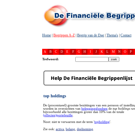
Home
|
Begrippen A-Z
|
Begrip van de Dag
|
Thema's
|
Contact
A
B
C
D
E
F
G
H
I
J
K
L
M
N
O
P
Trefwoord:
top holdings
De (procentueel) grootste bezittingen van een persoon of instelli
worden in overzichten van
beleggingsfondsen
de
top holdings
we
bijvoorbeeld alle bezittingen groter dan 10% van de totale
(effecten)portefeuille
.
Noot: niet te verwarren met de term '
topholding
'.
Zie ook:
activa
,
belang
,
deelneming
.