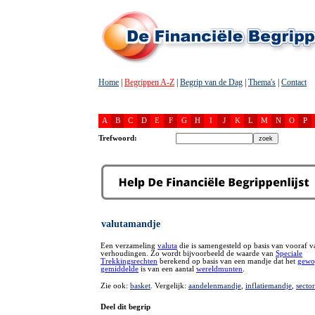
Home
|
Begrippen A-Z
|
Begrip van de Dag
|
Thema's
|
Contact
A
B
C
D
E
F
G
H
I
J
K
L
M
N
O
P
Trefwoord:
valutamandje
Een verzameling
valuta
die is samengesteld op basis van vooraf v
verhoudingen. Zo wordt bijvoorbeeld de waarde van
Speciale
Trekkingsrechten
berekend op basis van een mandje dat het
gewo
gemiddelde
is van een aantal
wereldmunten
.
Zie ook:
basket
. Vergelijk:
aandelenmandje
,
inflatiemandje
,
secto
Deel dit begrip