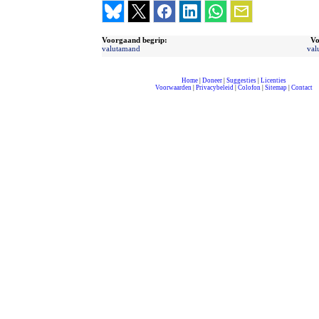
Voorgaand begrip:
Vo
valutamand
val
Home
|
Doneer
|
Suggesties
|
Licenties
Voorwaarden
|
Privacybeleid
|
Colofon
|
Sitemap
|
Contact
compleet