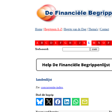
Home
|
Begrippen A-Z
|
Begrip van de Dag
|
Thema's
|
Contact
A
B
C
D
E
F
G
H
I
J
K
L
M
N
O
P
Trefwoord:
landenlijst
Zie:
concurrentie-index
.
Deel dit begrip
Voorgaand begrip:
Vo