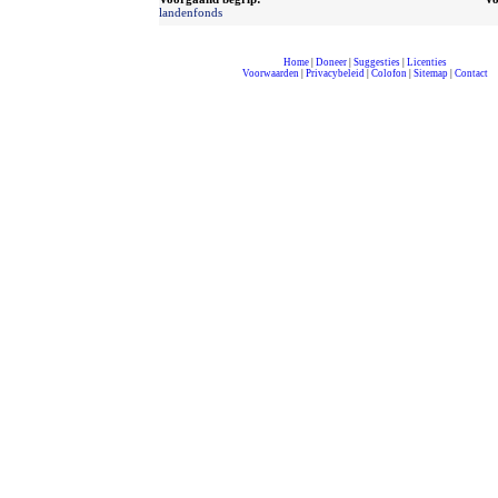
landenfonds
Home
|
Doneer
|
Suggesties
|
Licenties
Voorwaarden
|
Privacybeleid
|
Colofon
|
Sitemap
|
Contact
compleet