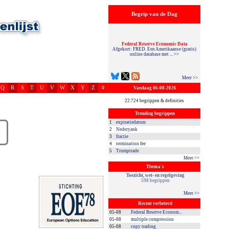
Begrip van de Dag
Federal Reserve Economic Data
Afgekort: FRED. Een Amerikaanse (gratis)
online database met ... >>
Meer >>
Q
R
S
T
U
V
W
X
Y
Z
#
Vandaag 06-08-2026
22.724 begrippen & definities
Trending begrippen
1
expiratiedatum
2
Nederyank
3
fractie
4
termination fee
5
Trumptrade
Meer >>
Thema's
Toezicht, wet- en regelgeving
598 begrippen
Meer >>
Recent verbeterd
05-08
Federal Reserve Econom...
05-08
multiple compression
05-08
copy trading