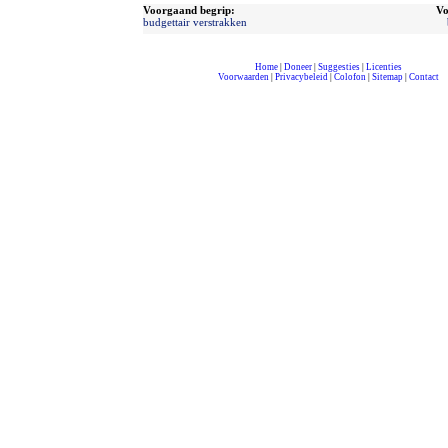
Voorgaand begrip:
Vo
budgettair verstrakken
Home
|
Doneer
|
Suggesties
|
Licenties
Voorwaarden
|
Privacybeleid
|
Colofon
|
Sitemap
|
Contact
compleet