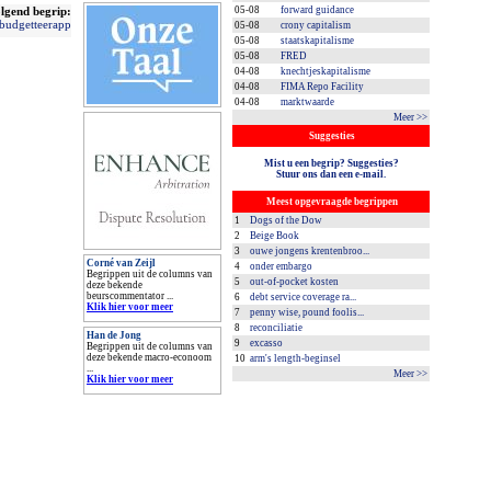
lgend begrip:
05-08
forward guidance
budgetteerapp
05-08
crony capitalism
05-08
staatskapitalisme
05-08
FRED
04-08
knechtjeskapitalisme
04-08
FIMA Repo Facility
04-08
marktwaarde
Meer >>
Suggesties
Mist u een begrip? Suggesties?
Stuur ons dan een e-mail.
Meest opgevraagde begrippen
1
Dogs of the Dow
2
Beige Book
3
ouwe jongens krentenbroo...
Corné van Zeijl
4
onder embargo
Begrippen uit de columns van
5
out-of-pocket kosten
deze bekende
beurscommentator ...
6
debt service coverage ra...
Klik hier voor meer
7
penny wise, pound foolis...
8
reconciliatie
Han de Jong
9
excasso
Begrippen uit de columns van
deze bekende macro-econoom
10
arm's length-beginsel
...
Meer >>
Klik hier voor meer