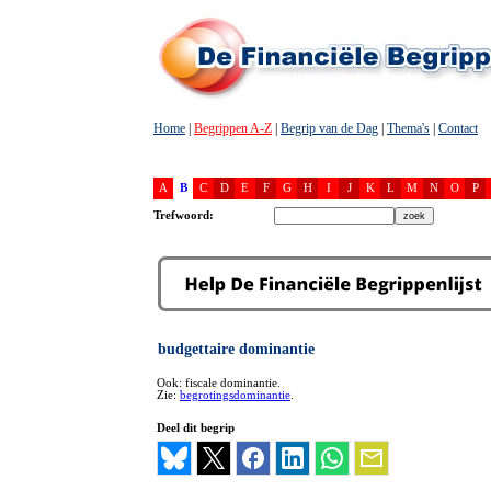
Home
|
Begrippen A-Z
|
Begrip van de Dag
|
Thema's
|
Contact
A
B
C
D
E
F
G
H
I
J
K
L
M
N
O
P
Trefwoord:
budgettaire dominantie
Ook: fiscale dominantie.
Zie:
begrotingsdominantie
.
Deel dit begrip