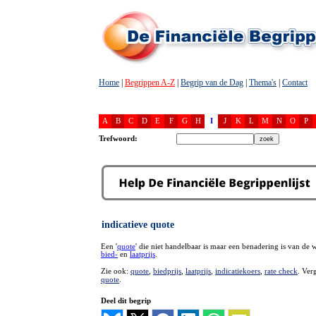
Home
|
Begrippen A-Z
|
Begrip van de Dag
|
Thema's
|
Contact
A
B
C
D
E
F
G
H
I
J
K
L
M
N
O
P
Trefwoord:
indicatieve quote
Een '
quote
' die niet handelbaar is maar een benadering is van de 
bied-
en
laatprijs
.
Zie ook:
quote
,
biedprijs
,
laatprijs
,
indicatiekoers
,
rate check
. Ver
quote
.
Deel dit begrip