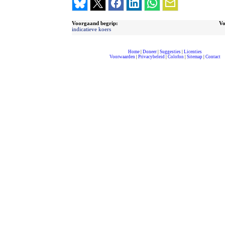
Voorgaand begrip:
Vo
indicatieve koers
Home
|
Doneer
|
Suggesties
|
Licenties
Voorwaarden
|
Privacybeleid
|
Colofon
|
Sitemap
|
Contact
compleet