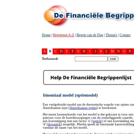
Home
|
Begrippen A-Z
|
Begrip van de Dag
|
Thema's
|
Contact
A
B
C
D
E
F
G
H
I
J
K
L
M
N
O
P
Trefwoord:
binomiaal model (optiemodel)
Een veelgebruikt model om de theoretische waarde van opties van
Amerikaanse type (
Amerikaanse opties
) te berekenen.
Het meest kenmerkende van het model is dat gekozen is voor een
patroon voor de koersbewegingen van de onderliggende waarde; p
een koersstijging met een factor 'u' (
uptick
) of een koersdaling me
'd' (
downtick
) mogelijk. Hierbij speelt de binomiale kansverdeling
vandaar de naam van het model.