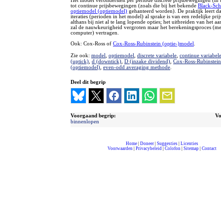
Het model veronderstelt per periode discrete prijsbewegingen (in 
tot continue prijsbewegingen (zoals die bij het bekende
Black-Sch
optiemodel (optiemodel)
gehanteerd worden). De praktijk leert da
iteraties (perioden in het model) al sprake is van een redelijke pri
althans bij niet al te lang lopende opties; het uitbreiden van het aan
zal de nauwkeurigheid vergroten maar het berekeningsproces (me
computer) vertragen.
Ook: Cox-Ross of
Cox-Ross-Rubinstein (optie-)model
.
Zie ook:
model
,
optiemodel
,
discrete variabele
,
continue variabel
(uptick)
,
d (downtick)
,
D (inzake dividend)
,
Cox-Ross-Rubinstei
(optiemodel)
,
even-odd averaging methode
.
Deel dit begrip
Voorgaand begrip:
Vo
binnenlopen
Home
|
Doneer
|
Suggesties
|
Licenties
Voorwaarden
|
Privacybeleid
|
Colofon
|
Sitemap
|
Contact
compleet