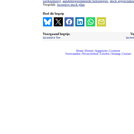
werknemers)
,
aandelengerelateerde beloningen
,
stock appreciatio
Vergelijk:
incentive stock plan
.
Deel dit begrip
Voorgaand begrip:
Vo
incentive fee
incen
Home
|
Doneer
|
Suggesties
|
Licenties
Voorwaarden
|
Privacybeleid
|
Colofon
|
Sitemap
|
Contact
compleet