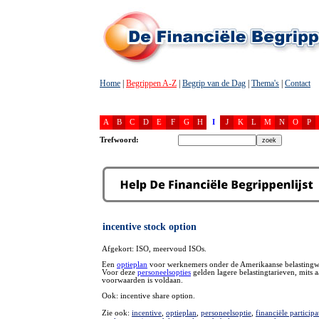
Home
|
Begrippen A-Z
|
Begrip van de Dag
|
Thema's
|
Contact
A
B
C
D
E
F
G
H
I
J
K
L
M
N
O
P
Trefwoord:
incentive stock option
Afgekort: ISO, meervoud ISOs.
Een
optieplan
voor werknemers onder de Amerikaanse belastingw
Voor deze
personeelsopties
gelden lagere belastingtarieven, mits 
voorwaarden is voldaan.
Ook: incentive share option.
Zie ook:
incentive
,
optieplan
,
personeelsoptie
,
financiële participa