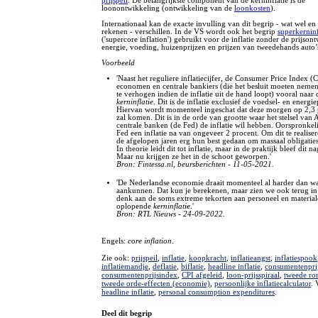
prijspeil
. De belangrijkste component van de kerninflatie is de
loonontwikkeling (ontwikkeling van de
loonkosten
).
Internationaal kan de exacte invulling van dit begrip - wat wel en 
rekenen - verschillen. In de VS wordt ook het begrip
superkerninf
('supercore inflation') gebruikt voor de inflatie zonder de prijson
energie, voeding, huizenprijzen en prijzen van tweedehands auto’
Voorbeeld
'Naast het reguliere inflatiecijfer, de Consumer Price Index (C
economen en centrale bankiers (die het besluit moeten neme
te verhogen indien de inflatie uit de hand loopt) vooral naar 
kerninflatie
. Dit is de inflatie exclusief de voedsel- en energie
Hiervan wordt momenteel ingeschat dat deze morgen op 2,3 
zal komen. Dit is in de orde van grootte waar het stelsel van
centrale banken (de Fed) de inflatie wil hebben. Oorspronkeli
Fed een inflatie na van ongeveer 2 procent. Om dit te realise
de afgelopen jaren erg hun best gedaan om massaal obligatie
In theorie leidt dit tot inflatie, maar in de praktijk bleef dit n
Maar nu krijgen ze het in de schoot geworpen.'
Bron: Fintessa.nl, beursberichten - 11-05-2021.
'De Nederlandse economie draait momenteel al harder dan w
aankunnen. Dat kun je berekenen, maar zien we ook terug in 
denk aan de soms extreme tekorten aan personeel en material
oplopende
kerninflatie
.'
Bron: RTL Nieuws - 24-09-2022.
Engels:
core inflation
.
Zie ook:
prijspeil
,
inflatie
,
koopkracht
,
inflatieangst
,
inflatiespook
inflatiemandje
,
deflatie
,
biflatie
,
headline inflatie
,
consumentenpri
consumentenprijsindex
,
CPI afgeleid
,
loon-prijsspiraal
,
tweede ron
tweede orde-effecten (economie)
,
persoonlijke inflatiecalculator
. 
headline inflatie
,
personal consumption expenditures
.
Deel dit begrip