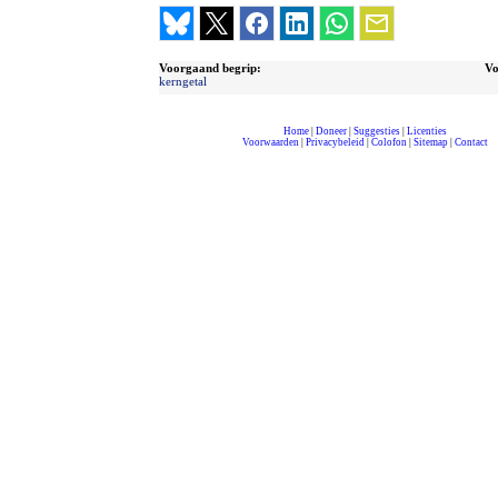
Voorgaand begrip:
Vo
kerngetal
Home
|
Doneer
|
Suggesties
|
Licenties
Voorwaarden
|
Privacybeleid
|
Colofon
|
Sitemap
|
Contact
compleet