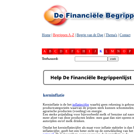
Home
|
Begrippen A-Z
|
Begrip van de Dag
|
Thema's
|
Contact
A
B
C
D
E
F
G
H
I
J
K
L
M
N
O
P
Trefwoord:
kerninflatie
Kerninflatie is de het
inflatiecijfer
waarbij geen rekening is gehou
productcategorieën waarvan de prijzen sterk kunnen schommelen,
agrarische producten (voeding) en energie.
Een sterke prijsdaling voor bijvoorbeeld melk of benzine zal nauw
meer afzet van deze producten leiden: men gaat dan niet opeens 
autorijden en/of melk drinken.
Omdat het kerninflatiecijfer als maat voor inflatie stabieler is dan h
inflatiecijfer, geeft het een beter zicht op de ontwikkeling van he