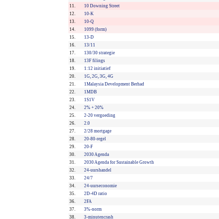
11.
10 Downing Street
12.
10-K
13.
10-Q
14.
1099 (form)
15.
13-D
16.
13/11
17.
130/30 strategie
18.
13F filings
19.
1:12 initiatief
20.
1G, 2G, 3G, 4G
21.
1Malaysia Development Berhad
22.
1MDB
23.
1S1V
24.
2% + 20%
25.
2-20 vergoeding
26.
2.0
27.
2/28 mortgage
28.
20-80-regel
29.
20-F
30.
2030 Agenda
31.
2030 Agenda for Sustainable Growth
32.
24-uurshandel
33.
24/7
34.
24-uurseconomie
35.
2D-4D ratio
36.
2FA
37.
3%-norm
38.
3-minutencrash