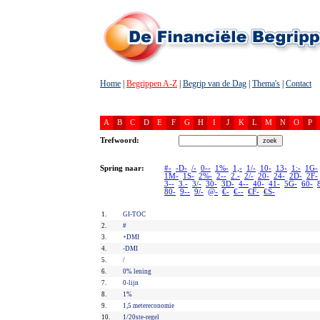
Home
|
Begrippen A-Z
|
Begrip van de Dag
|
Thema's
|
Contact
A
B
C
D
E
F
G
H
I
J
K
L
M
N
O
P
Trefwoord:
Spring naar:
#-
-D-
/-
0--
1%-
1,-
1/-
10-
13-
1:-
1G-
1M-
1S-
2%-
2--
2.-
2/-
20-
24-
2D-
2F-
3--
3.-
3/-
30-
3D-
4--
40-
41-
5G-
60-
80-
9--
9/-
@-
€-
€--
€F-
€S-
1.
GI-TOC
2.
#
3.
+DMI
4.
-DMI
5.
/
6.
0% lening
7.
0-lijn
8.
1%
9.
1,5 metereconomie
10.
1/20ste-regel