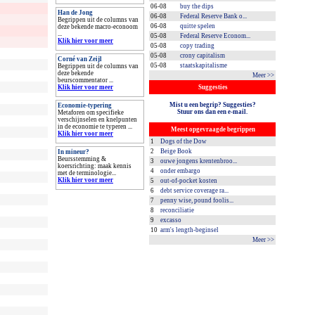
06-08
buy the dips
Han de Jong
06-08
Federal Reserve Bank o...
Begrippen uit de columns van
06-08
quitte spelen
deze bekende macro-econoom
...
05-08
Federal Reserve Econom...
Klik hier voor meer
05-08
copy trading
05-08
crony capitalism
Corné van Zeijl
05-08
staatskapitalisme
Begrippen uit de columns van
deze bekende
Meer >>
beurscommentator ...
Klik hier voor meer
Suggesties
Mist u een begrip? Suggesties?
Economie-typering
Stuur ons dan een e-mail.
Metaforen om specifieke
verschijnselen en knelpunten
in de economie te typeren ...
Meest opgevraagde begrippen
Klik hier voor meer
1
Dogs of the Dow
2
Beige Book
In mineur?
Beursstemming &
3
ouwe jongens krentenbroo...
koersrichting: maak kennis
4
onder embargo
met de terminologie...
Klik hier voor meer
5
out-of-pocket kosten
6
debt service coverage ra...
7
penny wise, pound foolis...
8
reconciliatie
9
excasso
10
arm's length-beginsel
Meer >>