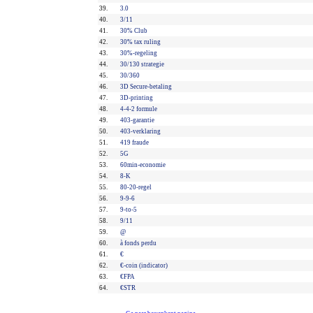
39.
3.0
40.
3/11
41.
30% Club
42.
30% tax ruling
43.
30%-regeling
44.
30/130 strategie
45.
30/360
46.
3D Secure-betaling
47.
3D-printing
48.
4-4-2 formule
49.
403-garantie
50.
403-verklaring
51.
419 fraude
52.
5G
53.
60min-economie
54.
8-K
55.
80-20-regel
56.
9-9-6
57.
9-to-5
58.
9/11
59.
@
60.
à fonds perdu
61.
€
62.
€-coin (indicator)
63.
€FPA
64.
€STR