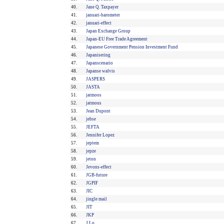
40.
Jane Q. Taxpayer
41.
januari-barometer
42.
januari-effect
43.
Japan Exchange Group
44.
Japan-EU Free Trade Agreement
45.
Japanese Government Pension Investment Fund
46.
Japanisering
47.
Japanscenario
48.
Japanse walvis
49.
JASPERS
50.
JASTA
51.
jatmoos
52.
jatmous
53.
Jean Dupont
54.
jebse
55.
JEFTA
56.
Jennifer Lopez
57.
jeptem
58.
jepze
59.
jeton
60.
Jevons-effect
61.
JGB-future
62.
JGPIF
63.
JIC
64.
jingle mail
65.
JIT
66.
JKP
67.
J.Lo