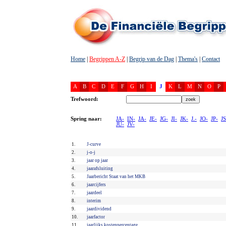
Home
|
Begrippen A-Z
|
Begrip van de Dag
|
Thema's
|
Contact
A
B
C
D
E
F
G
H
I
J
K
L
M
N
O
P
Trefwoord:
Spring naar:
JA-
IN-
JA-
JE-
JG-
JI-
JK-
J.-
JO-
JP-
JS
JU-
JV-
1.
J-curve
2.
j-o-j
3.
jaar op jaar
4.
jaarafsluiting
5.
Jaarbericht Staat van het MKB
6.
jaarcijfers
7.
jaardeel
8.
interim
9.
jaardividend
10.
jaarfactor
11.
jaarlijks kostenpercentage