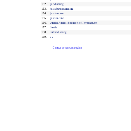
152.
juridisering
153.
just about managing
154.
just-in-case
155.
just-in-time
156.
Justice Against Sponsors of Terrorism Act
157.
Justis
158.
Jutlandisering
159.
JV
Ga naar bovenkant pagina