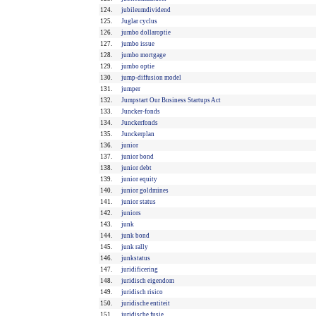
124.
jubileumdividend
125.
Juglar cyclus
126.
jumbo dollaroptie
127.
jumbo issue
128.
jumbo mortgage
129.
jumbo optie
130.
jump-diffusion model
131.
jumper
132.
Jumpstart Our Business Startups Act
133.
Juncker-fonds
134.
Junckerfonds
135.
Junckerplan
136.
junior
137.
junior bond
138.
junior debt
139.
junior equity
140.
junior goldmines
141.
junior status
142.
juniors
143.
junk
144.
junk bond
145.
junk rally
146.
junkstatus
147.
juridificering
148.
juridisch eigendom
149.
juridisch risico
150.
juridische entiteit
151.
juridische fusie