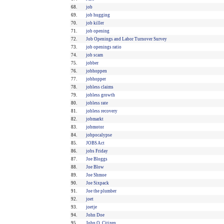
68.
job
69.
job hugging
70.
job killer
71.
job opening
72.
Job Openings and Labor Turnover Survey
73.
job openings ratio
74.
job scam
75.
jobber
76.
jobhoppen
77.
jobhopper
78.
jobless claims
79.
jobless growth
80.
jobless rate
81.
jobless recovery
82.
jobmarkt
83.
jobmotor
84.
jobpocalypse
85.
JOBS Act
86.
jobs Friday
87.
Joe Bloggs
88.
Joe Blow
89.
Joe Shmoe
90.
Joe Sixpack
91.
Joe the plumber
92.
joet
93.
joetje
94.
John Doe
95.
John Q. Citizen