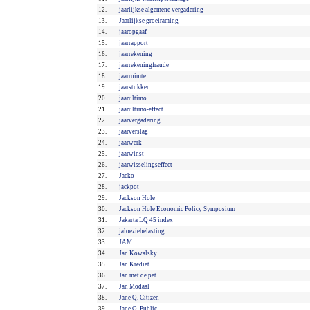
12.
jaarlijkse algemene vergadering
13.
Jaarlijkse groeiraming
14.
jaaropgaaf
15.
jaarrapport
16.
jaarrekening
17.
jaarrekeningfraude
18.
jaarruimte
19.
jaarstukken
20.
jaarultimo
21.
jaarultimo-effect
22.
jaarvergadering
23.
jaarverslag
24.
jaarwerk
25.
jaarwinst
26.
jaarwisselingseffect
27.
Jacko
28.
jackpot
29.
Jackson Hole
30.
Jackson Hole Economic Policy Symposium
31.
Jakarta LQ 45 index
32.
jaloeziebelasting
33.
JAM
34.
Jan Kowalsky
35.
Jan Krediet
36.
Jan met de pet
37.
Jan Modaal
38.
Jane Q. Citizen
39.
Jane Q. Public