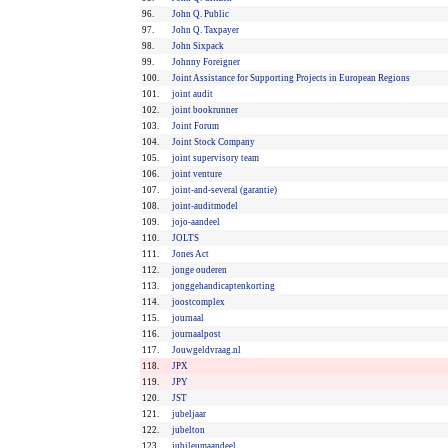
96.
John Q. Public
97.
John Q. Taxpayer
98.
John Sixpack
99.
Johnny Foreigner
100.
Joint Assistance for Supporting Projects in European Regions
101.
joint audit
102.
joint bookrunner
103.
Joint Forum
104.
Joint Stock Company
105.
joint supervisory team
106.
joint venture
107.
joint-and-several (garantie)
108.
joint-auditmodel
109.
jojo-aandeel
110.
JOLTS
111.
Jones Act
112.
jonge ouderen
113.
jonggehandicaptenkorting
114.
joostcomplex
115.
journaal
116.
journaalpost
117.
Jouwgeldvraag.nl
118.
JPX
119.
JPY
120.
JST
121.
jubeljaar
122.
jubelton
123.
jubileumaandeel